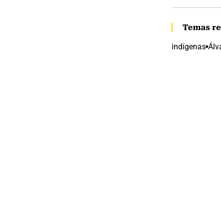
Temas re
indígenas
Álv