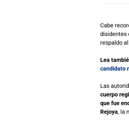
Cabe record
disidentes 
respaldo a
Lea tambi
candidato 
Las autori
cuerpo reg
que fue en
Rejoya
, la