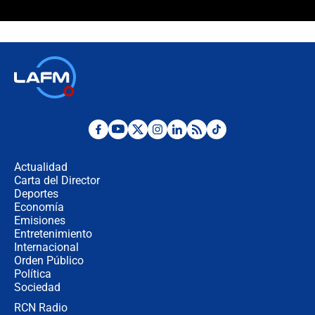
¿La posesión de Abelardo De la
Espriella en Cali inicia la
descentralización en Colombia? Esto
respondió el alcalde Eder
Así será la posesión de Abelardo de
la Espriella este 7 de agosto:
cronograma oficial y detalles clave
Desde dermatitis hasta infecciones:
los riesgos de usar cascos de motos
de aplicaciones de transporte
Actualidad
Carta del Director
¿Cómo comprar dólares desde el
Deportes
celular? Requisitos, pasos y
Economía
recomendaciones
Emisiones
Entretenimiento
Internacional
Las seis de las 6 con Juan Lozano |
Orden Público
jueves 6 de agosto de 2026
Política
Sociedad
RCN Radio
Posesión de Abelardo De La Espriella