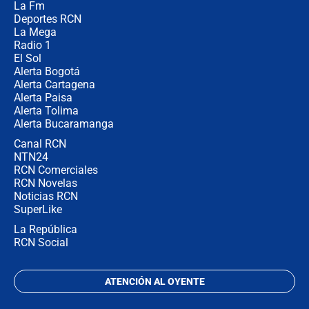
La Fm
en Cali: ¿qué pasará con los
congresistas del Pacto Histórico que
Deportes RCN
no asistirán?
La Mega
Radio 1
El Sol
Alerta Bogotá
Alerta Cartagena
Alerta Paisa
Alerta Tolima
Alerta Bucaramanga
Canal RCN
NTN24
RCN Comerciales
RCN Novelas
Noticias RCN
SuperLike
La República
RCN Social
ATENCIÓN AL OYENTE