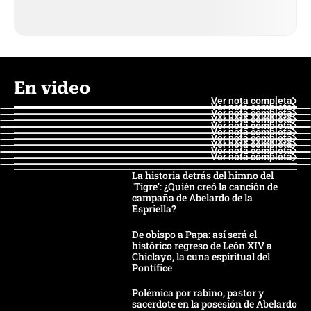
En video
Ver nota completa
Ver nota completa
Ver nota completa
Ver nota completa
Ver nota completa
Ver nota completa
Ver nota completa
Ver nota completa
Ver nota completa
Ver nota completa
La historia detrás del himno del
'Tigre': ¿Quién creó la canción de
campaña de Abelardo de la
Espriella?
De obispo a Papa: así será el
histórico regreso de León XIV a
Chiclayo, la cuna espiritual del
Pontífice
Polémica por rabino, pastor y
sacerdote en la posesión de Abelardo