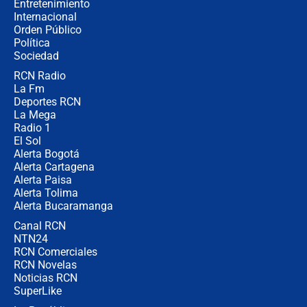
Entretenimiento
Internacional
Las seis de las 6 con Juan Lozano |
Orden Público
jueves 6 de agosto de 2026
Política
Sociedad
RCN Radio
Posesión de Abelardo De La Espriella
La Fm
en Cali: ¿qué pasará con los
congresistas del Pacto Histórico que
Deportes RCN
no asistirán?
La Mega
Radio 1
El Sol
Alerta Bogotá
Alerta Cartagena
Alerta Paisa
Alerta Tolima
Alerta Bucaramanga
Canal RCN
NTN24
RCN Comerciales
RCN Novelas
Noticias RCN
SuperLike