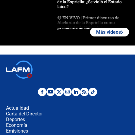
de la Espriella: ¿Se violó el Estado
laico?
🔴 EN VIVO | Primer discurso de
Abelardo de la Espriella como
presidente de Colombia
Más videos
¿La posesión de Abelardo De la
Espriella en Cali inicia la
descentralización en Colombia? Esto
respondió el alcalde Eder
Así será la posesión de Abelardo de
la Espriella este 7 de agosto:
cronograma oficial y detalles clave
Desde dermatitis hasta infecciones:
los riesgos de usar cascos de motos
de aplicaciones de transporte
Actualidad
Carta del Director
¿Cómo comprar dólares desde el
Deportes
celular? Requisitos, pasos y
Economía
recomendaciones
Emisiones