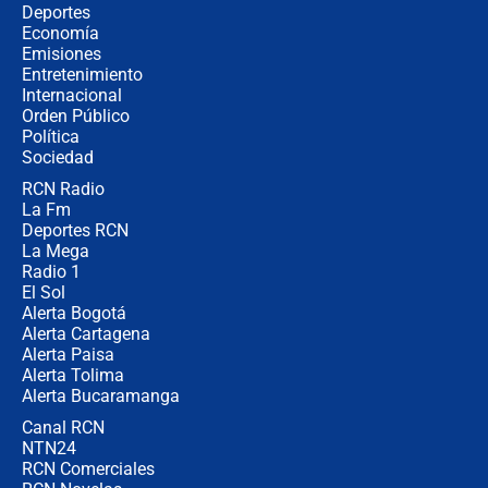
Estratega de Abelardo de la Espriella
Deportes
revela cómo venció a la “casta
Economía
política” en campaña: “Estaba
Emisiones
completamente seguro”
Entretenimiento
Internacional
Alias ‘Calarcá’ habría pagado $60
Orden Público
millones al mes a un supuesto
Política
coronel para filtrar información del
Ejército
Sociedad
RCN Radio
Las razones para escoger al nuevo
La Fm
director de la Policía
Deportes RCN
La Mega
Radio 1
El Sol
Alerta Bogotá
Alerta Cartagena
Alerta Paisa
Alerta Tolima
Alerta Bucaramanga
Canal RCN
NTN24
RCN Comerciales