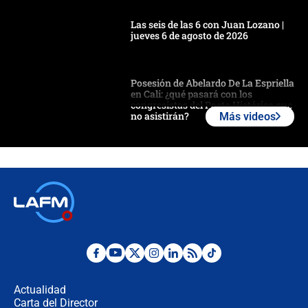
Las seis de las 6 con Juan Lozano |
jueves 6 de agosto de 2026
Posesión de Abelardo De La Espriella
en Cali: ¿qué pasará con los
congresistas del Pacto Histórico que
no asistirán?
Más videos
Álvaro Uribe asistirá a la posesión y
crece el pulso por la elección del
contralor
🔴 EN VIVO | Noticiero La FM con
Juan Lozano - 6 de agosto de 2026
¿Por qué De la Espriella gobernará
desde Barranquilla? Experto explica
la razón
Actualidad
Carta del Director