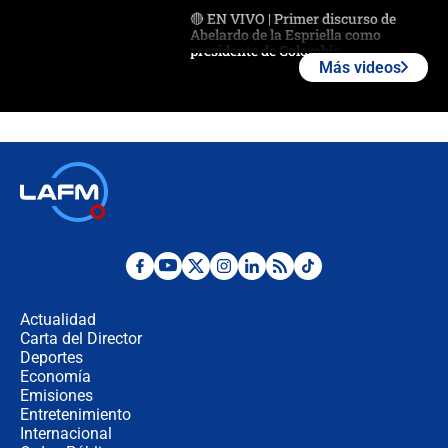
🔴 EN VIVO | Primer discurso de
Abelardo de la Espriella como
presidente de Colombia
Más videos
¿La posesión de Abelardo De la
Espriella en Cali inicia la
descentralización en Colombia? Esto
respondió el alcalde Eder
Así será la posesión de Abelardo de
la Espriella este 7 de agosto:
cronograma oficial y detalles clave
Desde dermatitis hasta infecciones:
los riesgos de usar cascos de motos
de aplicaciones de transporte
Actualidad
Carta del Director
¿Cómo comprar dólares desde el
Deportes
celular? Requisitos, pasos y
Economía
recomendaciones
Emisiones
Entretenimiento
Internacional
Las seis de las 6 con Juan Lozano |