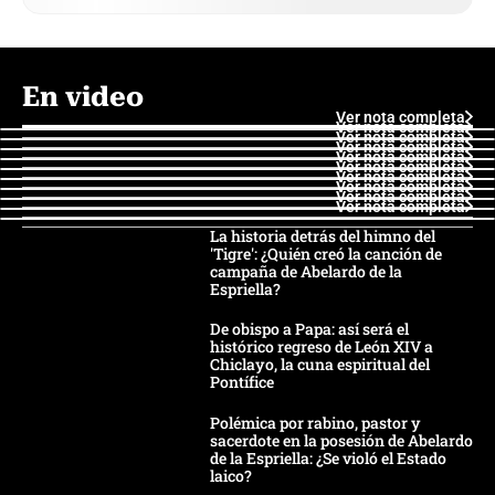
En video
Ver nota completa
Ver nota completa
Ver nota completa
Ver nota completa
Ver nota completa
Ver nota completa
Ver nota completa
Ver nota completa
Ver nota completa
Ver nota completa
La historia detrás del himno del
'Tigre': ¿Quién creó la canción de
campaña de Abelardo de la
Espriella?
De obispo a Papa: así será el
histórico regreso de León XIV a
Chiclayo, la cuna espiritual del
Pontífice
Polémica por rabino, pastor y
sacerdote en la posesión de Abelardo
de la Espriella: ¿Se violó el Estado
laico?