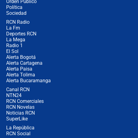
Orden Público
jueves 6 de agosto de 2026
Política
Sociedad
RCN Radio
Posesión de Abelardo De La Espriella
La Fm
en Cali: ¿qué pasará con los
congresistas del Pacto Histórico que
Deportes RCN
no asistirán?
La Mega
Radio 1
El Sol
Alerta Bogotá
Alerta Cartagena
Alerta Paisa
Alerta Tolima
Alerta Bucaramanga
Canal RCN
NTN24
RCN Comerciales
RCN Novelas
Noticias RCN
SuperLike
La República
RCN Social