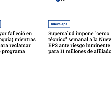
nueva eps
or falleció en
Supersalud impone "cerco
ioquia) mientras
técnico" semanal a la Nue
 para reclamar
EPS ante riesgo inminente
e programa
para 11 millones de afiliad