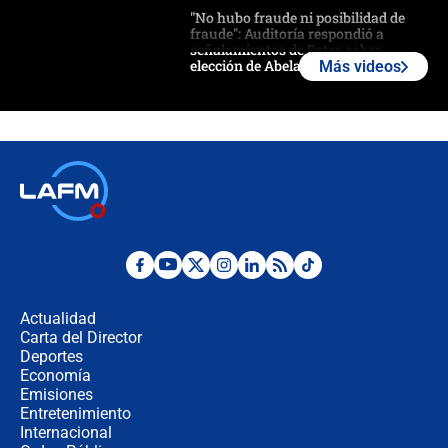
"No hubo fraude ni posibilidad de
fraude": Auditoría respondió a
señalamientos de Petro sobre
elección de Abelardo de La Espriella
Más videos
Tras su posesión, presidente De la
Espriella empieza gira por regiones
donde perdió
Las seis de las 6 con Juan Lozano |
miércoles 5 de agosto de 2026
🔴 EN VIVO | Noticiero La FM con
Juan Lozano - 5 de agosto de 2026
Actualidad
Carta del Director
La petición de los empresarios al
Deportes
gobierno de De la Espriella antes del
Economía
Congreso de la ANDI
Emisiones
Entretenimiento
Internacional
María Fernanda Cabal asegura que