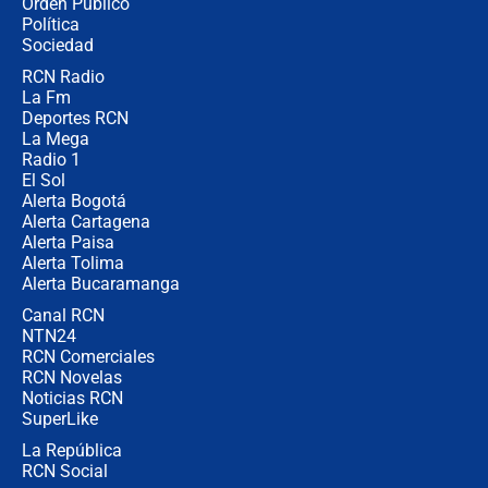
Orden Público
Uribe tiene "aversión" a la palabra
Política
derecha: "Es como si le hablaran del
demonio"
Sociedad
RCN Radio
Bogotá alista cobro por alumbrado:
La Fm
así sería la nueva sobretasa al
impuesto predial
Deportes RCN
La Mega
Radio 1
El Sol
Alerta Bogotá
Alerta Cartagena
Alerta Paisa
Alerta Tolima
Alerta Bucaramanga
Canal RCN
NTN24
RCN Comerciales
RCN Novelas
Noticias RCN
SuperLike
La República
RCN Social