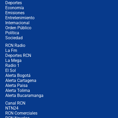
Álvaro Uribe asistirá a la posesión y
Deportes
crece el pulso por la elección del
Economía
contralor
Emisiones
Entretenimiento
Internacional
🔴 EN VIVO | Noticiero La FM con
Orden Público
Juan Lozano - 6 de agosto de 2026
Política
Sociedad
RCN Radio
¿Por qué De la Espriella gobernará
La Fm
desde Barranquilla? Experto explica
la razón
Deportes RCN
La Mega
Radio 1
El Sol
Alerta Bogotá
Alerta Cartagena
Alerta Paisa
Alerta Tolima
Alerta Bucaramanga
Canal RCN
NTN24
RCN Comerciales