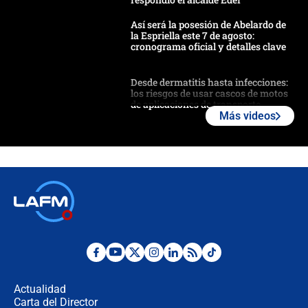
Así será la posesión de Abelardo de
la Espriella este 7 de agosto:
cronograma oficial y detalles clave
Desde dermatitis hasta infecciones:
los riesgos de usar cascos de motos
de aplicaciones de transporte
Más videos
¿Cómo comprar dólares desde el
celular? Requisitos, pasos y
recomendaciones
Las seis de las 6 con Juan Lozano |
jueves 6 de agosto de 2026
Posesión de Abelardo De La Espriella
en Cali: ¿qué pasará con los
congresistas del Pacto Histórico que
Actualidad
no asistirán?
Carta del Director