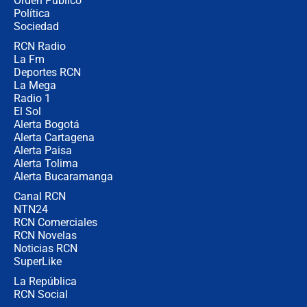
Orden Público
Juan Lozano - 6 de agosto de 2026
Política
Sociedad
RCN Radio
¿Por qué De la Espriella gobernará
La Fm
desde Barranquilla? Experto explica
la razón
Deportes RCN
La Mega
Radio 1
El Sol
Alerta Bogotá
Alerta Cartagena
Alerta Paisa
Alerta Tolima
Alerta Bucaramanga
Canal RCN
NTN24
RCN Comerciales
RCN Novelas
Noticias RCN
SuperLike
La República
RCN Social