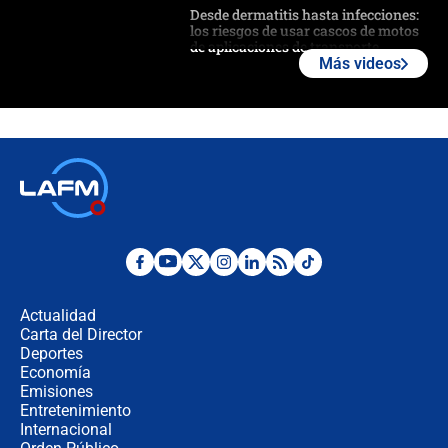
Desde dermatitis hasta infecciones:
los riesgos de usar cascos de motos
de aplicaciones de transporte
Más videos
¿Cómo comprar dólares desde el
celular? Requisitos, pasos y
recomendaciones
Las seis de las 6 con Juan Lozano |
jueves 6 de agosto de 2026
Posesión de Abelardo De La Espriella
en Cali: ¿qué pasará con los
congresistas del Pacto Histórico que
Actualidad
no asistirán?
Carta del Director
Álvaro Uribe asistirá a la posesión y
Deportes
crece el pulso por la elección del
Economía
contralor
Emisiones
Entretenimiento
Internacional
🔴 EN VIVO | Noticiero La FM con