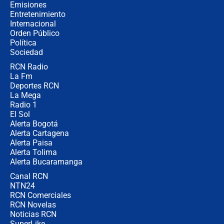
contralor
Emisiones
Entretenimiento
Internacional
🔴 EN VIVO | Noticiero La FM con
Orden Público
Juan Lozano - 6 de agosto de 2026
Política
Sociedad
RCN Radio
¿Por qué De la Espriella gobernará
La Fm
desde Barranquilla? Experto explica
la razón
Deportes RCN
La Mega
Radio 1
El Sol
Alerta Bogotá
Alerta Cartagena
Alerta Paisa
Alerta Tolima
Alerta Bucaramanga
Canal RCN
NTN24
RCN Comerciales
RCN Novelas
Noticias RCN
SuperLike