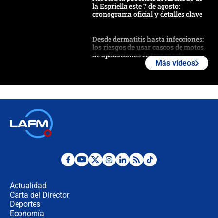
la Espriella este 7 de agosto:
cronograma oficial y detalles clave
Desde dermatitis hasta infecciones:
los riesgos de usar cascos de motos
de aplicaciones de transporte
Más videos
¿Cómo comprar dólares desde el
celular? Requisitos, pasos y
recomendaciones
Las seis de las 6 con Juan Lozano |
jueves 6 de agosto de 2026
Posesión de Abelardo De La Espriella
en Cali: ¿qué pasará con los
congresistas del Pacto Histórico que
Actualidad
no asistirán?
Carta del Director
Álvaro Uribe asistirá a la posesión y
Deportes
crece el pulso por la elección del
Economía