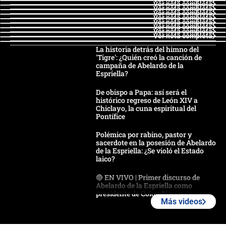
Ver nota completa
Ver nota completa
Ver nota completa
Ver nota completa
Ver nota completa
Ver nota completa
Ver nota completa
Ver nota completa
La historia detrás del himno del
'Tigre': ¿Quién creó la canción de
campaña de Abelardo de la
Espriella?
De obispo a Papa: así será el
histórico regreso de León XIV a
Chiclayo, la cuna espiritual del
Pontífice
Polémica por rabino, pastor y
sacerdote en la posesión de Abelardo
de la Espriella: ¿Se violó el Estado
laico?
🔴 EN VIVO | Primer discurso de
Abelardo de la Espriella como
presidente de Colombia
Más videos
¿La posesión de Abelardo De la