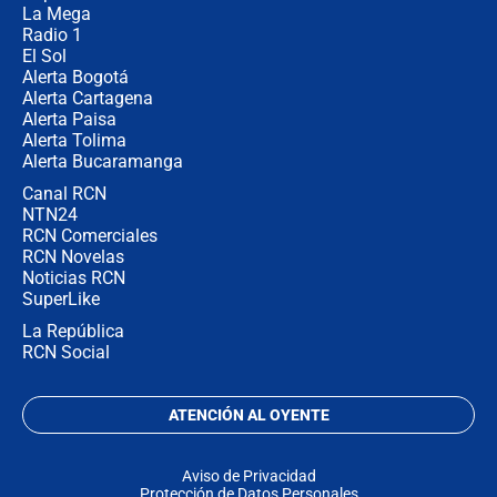
no asistirán?
La Mega
Radio 1
El Sol
Alerta Bogotá
Alerta Cartagena
Alerta Paisa
Alerta Tolima
Alerta Bucaramanga
Canal RCN
NTN24
RCN Comerciales
RCN Novelas
Noticias RCN
SuperLike
La República
RCN Social
ATENCIÓN AL OYENTE
Aviso de Privacidad
Protección de Datos Personales