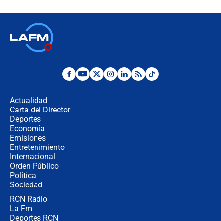
Espriella en Cali inicia la
descentralización en Colombia? Esto
respondió el alcalde Eder
Así será la posesión de Abelardo de
la Espriella este 7 de agosto:
cronograma oficial y detalles clave
Desde dermatitis hasta infecciones:
los riesgos de usar cascos de motos
de aplicaciones de transporte
Actualidad
Carta del Director
¿Cómo comprar dólares desde el
Deportes
celular? Requisitos, pasos y
Economía
recomendaciones
Emisiones
Entretenimiento
Internacional
Las seis de las 6 con Juan Lozano |
Orden Público
jueves 6 de agosto de 2026
Política
Sociedad
RCN Radio
Posesión de Abelardo De La Espriella
La Fm
en Cali: ¿qué pasará con los
congresistas del Pacto Histórico que
Deportes RCN