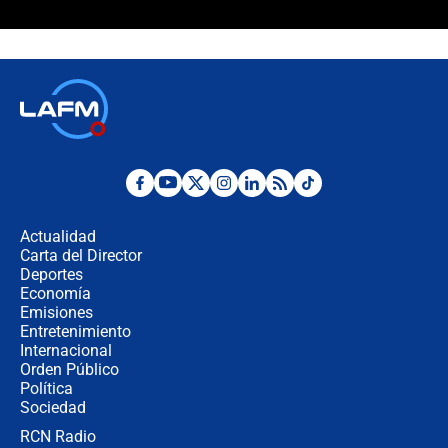
Ministro de Defensa no descarta el
uso de la UNDMO ante posibles
disturbios durante la posesión
"No hubo fraude ni posibilidad de
fraude": Auditoría respondió a
señalamientos de Petro sobre
elección de Abelardo de La Espriella
Tras su posesión, presidente De la
Espriella empieza gira por regiones
donde perdió
Actualidad
Carta del Director
Las seis de las 6 con Juan Lozano |
Deportes
miércoles 5 de agosto de 2026
Economía
Emisiones
Entretenimiento
Internacional
🔴 EN VIVO | Noticiero La FM con
Orden Público
Juan Lozano - 5 de agosto de 2026
Política
Sociedad
RCN Radio
La petición de los empresarios al