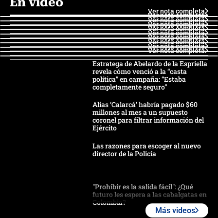
En video
Ver nota completa
Ver nota completa
Ver nota completa
Ver nota completa
Ver nota completa
Ver nota completa
Ver nota completa
Ver nota completa
Ver nota completa
Ver nota completa
Estratega de Abelardo de la Espriella
revela cómo venció a la “casta
política” en campaña: “Estaba
completamente seguro”
Alias ‘Calarcá’ habría pagado $60
millones al mes a un supuesto
coronel para filtrar información del
Ejército
Las razones para escoger al nuevo
director de la Policía
"Prohibir es la salida fácil": ¿Qué
futuro les espera a las cabalgatas en
Colombia?
Más videos