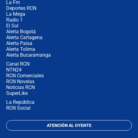
La Fm
gobierno de De la Espriella antes del
Congreso de la ANDI
Deportes RCN
La Mega
Radio 1
El Sol
Alerta Bogotá
Alerta Cartagena
Alerta Paisa
Alerta Tolima
Alerta Bucaramanga
Canal RCN
NTN24
RCN Comerciales
RCN Novelas
Noticias RCN
SuperLike
La República
RCN Social
ATENCIÓN AL OYENTE