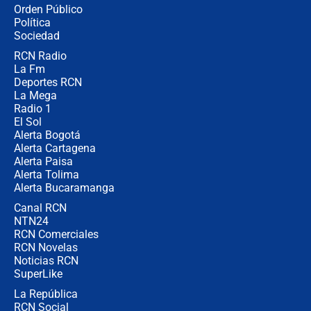
Ministro de Defensa no descarta el
Orden Público
uso de la UNDMO ante posibles
Política
disturbios durante la posesión
Sociedad
RCN Radio
"No hubo fraude ni posibilidad de
La Fm
fraude": Auditoría respondió a
señalamientos de Petro sobre
Deportes RCN
elección de Abelardo de La Espriella
La Mega
Radio 1
El Sol
Alerta Bogotá
Alerta Cartagena
Alerta Paisa
Alerta Tolima
Alerta Bucaramanga
Canal RCN
NTN24
RCN Comerciales
RCN Novelas
Noticias RCN
SuperLike
La República
RCN Social