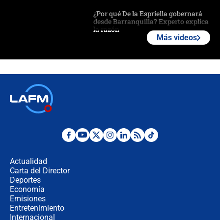
¿Por qué De la Espriella gobernará
desde Barranquilla? Experto explica
la razón
Más videos
Estratega de Abelardo de la Espriella
revela cómo venció a la “casta
política” en campaña: “Estaba
completamente seguro”
Alias ‘Calarcá’ habría pagado $60
millones al mes a un supuesto
coronel para filtrar información del
Ejército
Las razones para escoger al nuevo
director de la Policía
Actualidad
Carta del Director
"Prohibir es la salida fácil": ¿Qué
Deportes
futuro les espera a las cabalgatas en
Economía
Colombia?
Emisiones
Entretenimiento
Internacional