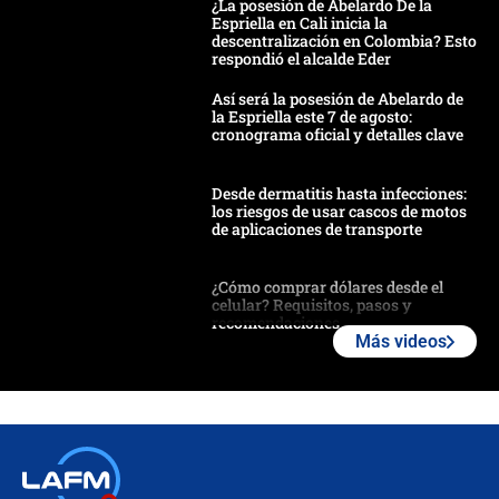
¿La posesión de Abelardo De la
Espriella en Cali inicia la
descentralización en Colombia? Esto
respondió el alcalde Eder
Así será la posesión de Abelardo de
la Espriella este 7 de agosto:
cronograma oficial y detalles clave
Desde dermatitis hasta infecciones:
los riesgos de usar cascos de motos
de aplicaciones de transporte
¿Cómo comprar dólares desde el
celular? Requisitos, pasos y
recomendaciones
Más videos
Las seis de las 6 con Juan Lozano |
jueves 6 de agosto de 2026
Posesión de Abelardo De La Espriella
en Cali: ¿qué pasará con los