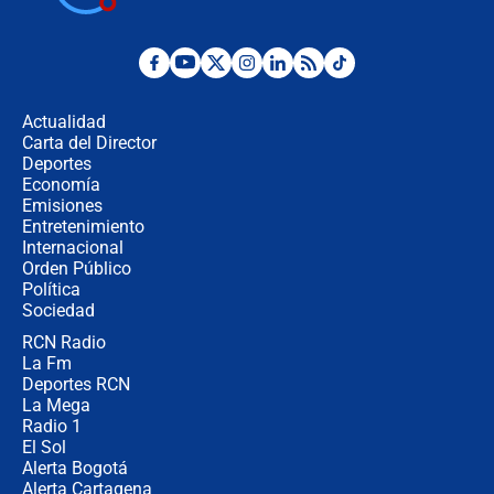
congresistas del Pacto Histórico que
no asistirán?
Álvaro Uribe asistirá a la posesión y
crece el pulso por la elección del
contralor
Actualidad
Carta del Director
🔴 EN VIVO | Noticiero La FM con
Deportes
Juan Lozano - 6 de agosto de 2026
Economía
Emisiones
Entretenimiento
Internacional
¿Por qué De la Espriella gobernará
Orden Público
desde Barranquilla? Experto explica
Política
la razón
Sociedad
RCN Radio
Estratega de Abelardo de la Espriella
La Fm
revela cómo venció a la “casta
política” en campaña: “Estaba
Deportes RCN
completamente seguro”
La Mega
Radio 1
El Sol
Alerta Bogotá
Alerta Cartagena