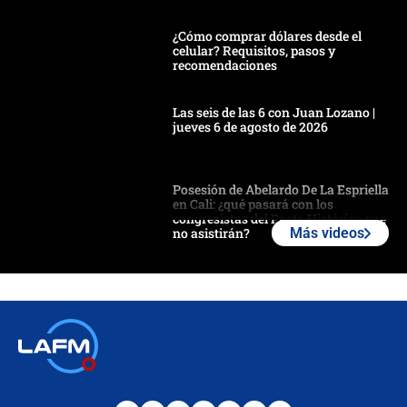
¿Cómo comprar dólares desde el
celular? Requisitos, pasos y
recomendaciones
Las seis de las 6 con Juan Lozano |
jueves 6 de agosto de 2026
Posesión de Abelardo De La Espriella
en Cali: ¿qué pasará con los
congresistas del Pacto Histórico que
no asistirán?
Más videos
Álvaro Uribe asistirá a la posesión y
crece el pulso por la elección del
contralor
🔴 EN VIVO | Noticiero La FM con
Juan Lozano - 6 de agosto de 2026