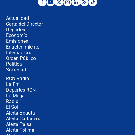
¿Por qué De la Espriella gobernará
desde Barranquilla? Experto explica
la razón
Actualidad
Carta del Director
Estratega de Abelardo de la Espriella
Deportes
revela cómo venció a la “casta
Economía
política” en campaña: “Estaba
Emisiones
completamente seguro”
Entretenimiento
Internacional
Alias ‘Calarcá’ habría pagado $60
Orden Público
millones al mes a un supuesto
Política
coronel para filtrar información del
Ejército
Sociedad
RCN Radio
Las razones para escoger al nuevo
La Fm
director de la Policía
Deportes RCN
La Mega
Radio 1
El Sol
Alerta Bogotá
Alerta Cartagena
Alerta Paisa
Alerta Tolima