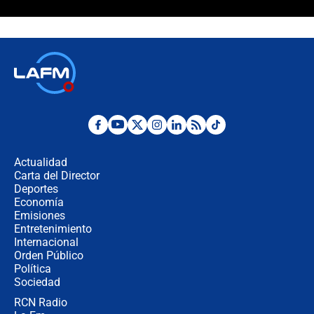
"Prohibir es la salida fácil": ¿Qué
futuro les espera a las cabalgatas en
Colombia?
Ministro de Defensa no descarta el
uso de la UNDMO ante posibles
disturbios durante la posesión
"No hubo fraude ni posibilidad de
fraude": Auditoría respondió a
señalamientos de Petro sobre
Actualidad
elección de Abelardo de La Espriella
Carta del Director
Tras su posesión, presidente De la
Deportes
Espriella empieza gira por regiones
Economía
donde perdió
Emisiones
Entretenimiento
Internacional
Las seis de las 6 con Juan Lozano |
Orden Público
miércoles 5 de agosto de 2026
Política
Sociedad
RCN Radio
🔴 EN VIVO | Noticiero La FM con