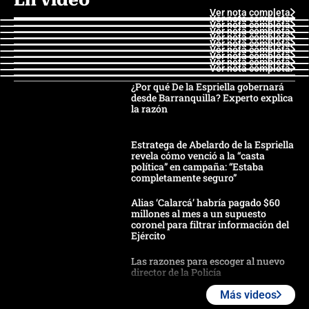
Ver nota completa
Ver nota completa
Ver nota completa
Ver nota completa
Ver nota completa
Ver nota completa
Ver nota completa
Ver nota completa
Ver nota completa
Ver nota completa
¿Por qué De la Espriella gobernará
desde Barranquilla? Experto explica
la razón
Estratega de Abelardo de la Espriella
revela cómo venció a la “casta
política” en campaña: “Estaba
completamente seguro”
Alias ‘Calarcá’ habría pagado $60
millones al mes a un supuesto
coronel para filtrar información del
Ejército
Las razones para escoger al nuevo
director de la Policía
Más videos