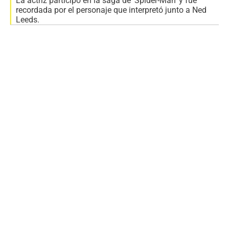
La actriz participó en la saga de 'Spider-Man' y fue
recordada por el personaje que interpretó junto a Ned
Leeds.