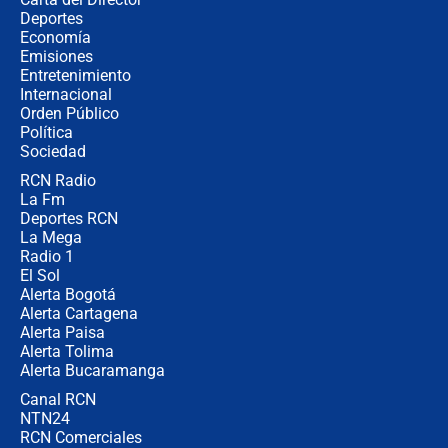
Así será la posesión de Abelardo de
Deportes
la Espriella este 7 de agosto:
Economía
cronograma oficial y detalles clave
Emisiones
Entretenimiento
Internacional
Desde dermatitis hasta infecciones:
Orden Público
los riesgos de usar cascos de motos
Política
de aplicaciones de transporte
Sociedad
RCN Radio
¿Cómo comprar dólares desde el
La Fm
celular? Requisitos, pasos y
recomendaciones
Deportes RCN
La Mega
Radio 1
El Sol
Alerta Bogotá
Alerta Cartagena
Alerta Paisa
Alerta Tolima
Alerta Bucaramanga
Canal RCN
NTN24
RCN Comerciales