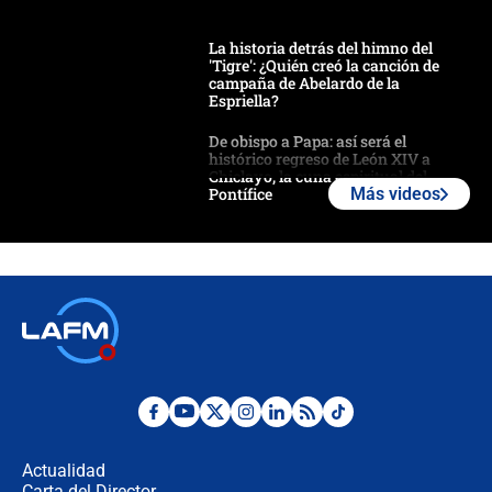
La historia detrás del himno del
'Tigre': ¿Quién creó la canción de
campaña de Abelardo de la
Espriella?
De obispo a Papa: así será el
histórico regreso de León XIV a
Chiclayo, la cuna espiritual del
Pontífice
Más videos
Polémica por rabino, pastor y
sacerdote en la posesión de Abelardo
de la Espriella: ¿Se violó el Estado
laico?
🔴 EN VIVO | Primer discurso de
Abelardo de la Espriella como
presidente de Colombia
¿La posesión de Abelardo De la
Espriella en Cali inicia la
descentralización en Colombia? Esto
Actualidad
respondió el alcalde Eder
Carta del Director