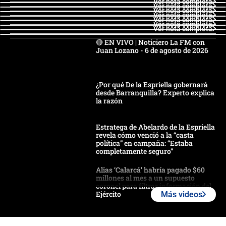
Ver nota completa
Ver nota completa
Ver nota completa
Ver nota completa
Ver nota completa
Ver nota completa
Ver nota completa
🔴 EN VIVO | Noticiero La FM con
Juan Lozano - 6 de agosto de 2026
¿Por qué De la Espriella gobernará
desde Barranquilla? Experto explica
la razón
Estratega de Abelardo de la Espriella
revela cómo venció a la “casta
política” en campaña: “Estaba
completamente seguro”
Alias ‘Calarcá’ habría pagado $60
millones al mes a un supuesto
coronel para filtrar información del
Ejército
Más videos
Las razones para escoger al nuevo
director de la Policía