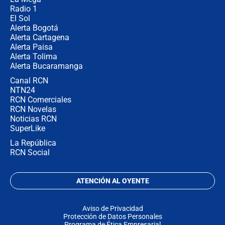
Radio 1
El Sol
Alerta Bogotá
Alerta Cartagena
Alerta Paisa
Alerta Tolima
Alerta Bucaramanga
Canal RCN
NTN24
RCN Comerciales
RCN Novelas
Noticias RCN
SuperLike
La República
RCN Social
ATENCIÓN AL OYENTE
Aviso de Privacidad
Protección de Datos Personales
Programa de Ética Empresarial