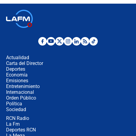
"Prohibir es la salida fácil": ¿Qué
futuro les espera a las cabalgatas en
Colombia?
Ministro de Defensa no descarta el
uso de la UNDMO ante posibles
disturbios durante la posesión
Actualidad
Carta del Director
"No hubo fraude ni posibilidad de
Deportes
fraude": Auditoría respondió a
Economía
señalamientos de Petro sobre
Emisiones
elección de Abelardo de La Espriella
Entretenimiento
Internacional
Tras su posesión, presidente De la
Orden Público
Espriella empieza gira por regiones
Política
donde perdió
Sociedad
RCN Radio
Las seis de las 6 con Juan Lozano |
La Fm
miércoles 5 de agosto de 2026
Deportes RCN
La Mega