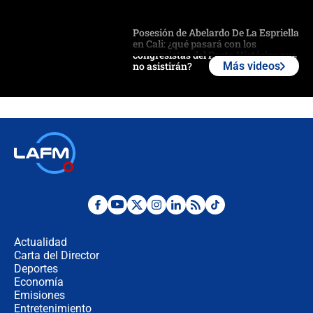
Posesión de Abelardo De La Espriella
en Cali: ¿qué pasará con los
congresistas del Pacto Histórico que
no asistirán?
Más videos
Álvaro Uribe asistirá a la posesión y
crece el pulso por la elección del
contralor
🔴 EN VIVO | Noticiero La FM con
Juan Lozano - 6 de agosto de 2026
¿Por qué De la Espriella gobernará
desde Barranquilla? Experto explica
la razón
Actualidad
Carta del Director
Estratega de Abelardo de la Espriella
Deportes
revela cómo venció a la “casta
Economía
política” en campaña: “Estaba
Emisiones
completamente seguro”
Entretenimiento