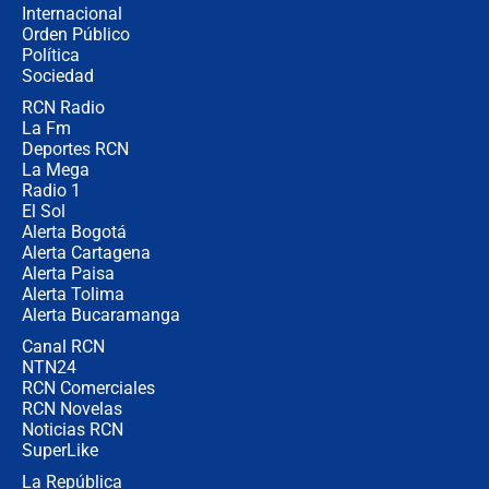
Internacional
Alias ‘Calarcá’ habría pagado $60
Orden Público
millones al mes a un supuesto
Política
coronel para filtrar información del
Ejército
Sociedad
RCN Radio
Las razones para escoger al nuevo
La Fm
director de la Policía
Deportes RCN
La Mega
Radio 1
El Sol
Alerta Bogotá
Alerta Cartagena
Alerta Paisa
Alerta Tolima
Alerta Bucaramanga
Canal RCN
NTN24
RCN Comerciales
RCN Novelas
Noticias RCN
SuperLike
La República