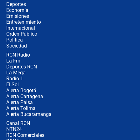
Tras su posesión, presidente De la
Deportes
Espriella empieza gira por regiones
Economía
donde perdió
Emisiones
Entretenimiento
Internacional
Las seis de las 6 con Juan Lozano |
Orden Público
miércoles 5 de agosto de 2026
Política
Sociedad
RCN Radio
🔴 EN VIVO | Noticiero La FM con
La Fm
Juan Lozano - 5 de agosto de 2026
Deportes RCN
La Mega
Radio 1
El Sol
Alerta Bogotá
Alerta Cartagena
Alerta Paisa
Alerta Tolima
Alerta Bucaramanga
Canal RCN
NTN24
RCN Comerciales