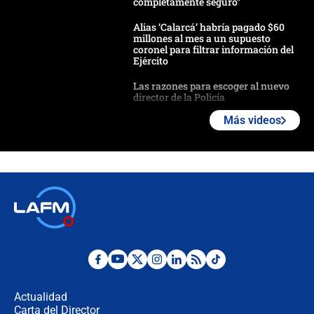
completamente seguro”
Alias ‘Calarcá’ habría pagado $60
millones al mes a un supuesto
coronel para filtrar información del
Ejército
Las razones para escoger al nuevo
director de la Policía
Más videos
"Prohibir es la salida fácil": ¿Qué
futuro les espera a las cabalgatas en
Colombia?
Ministro de Defensa no descarta el
uso de la UNDMO ante posibles
disturbios durante la posesión
"No hubo fraude ni posibilidad de
fraude": Auditoría respondió a
señalamientos de Petro sobre
Actualidad
elección de Abelardo de La Espriella
Carta del Director