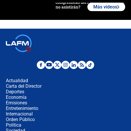
congresistas del Pacto Histórico que
no asistirán?
Más videos
Álvaro Uribe asistirá a la posesión y
crece el pulso por la elección del
contralor
🔴 EN VIVO | Noticiero La FM con
Juan Lozano - 6 de agosto de 2026
¿Por qué De la Espriella gobernará
desde Barranquilla? Experto explica
la razón
Actualidad
Carta del Director
Estratega de Abelardo de la Espriella
Deportes
revela cómo venció a la “casta
Economía
política” en campaña: “Estaba
Emisiones
completamente seguro”
Entretenimiento
Internacional
Alias ‘Calarcá’ habría pagado $60
Orden Público
millones al mes a un supuesto
Política
coronel para filtrar información del
Ejército
Sociedad