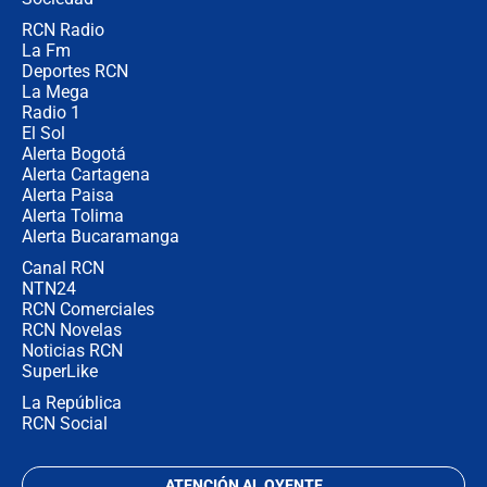
RCN Radio
Las razones para escoger al nuevo
La Fm
director de la Policía
Deportes RCN
La Mega
Radio 1
El Sol
Alerta Bogotá
Alerta Cartagena
Alerta Paisa
Alerta Tolima
Alerta Bucaramanga
Canal RCN
NTN24
RCN Comerciales
RCN Novelas
Noticias RCN
SuperLike
La República
RCN Social
ATENCIÓN AL OYENTE