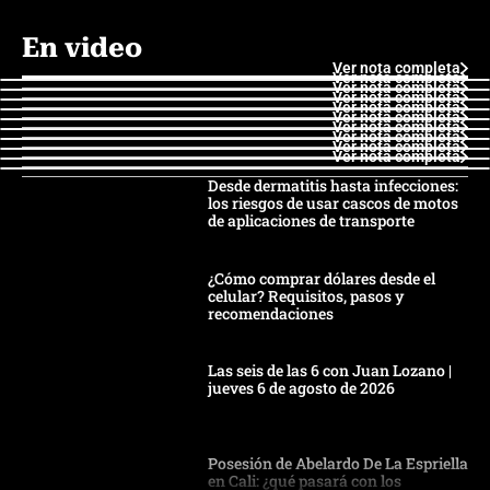
En video
Ver nota completa
Ver nota completa
Ver nota completa
Ver nota completa
Ver nota completa
Ver nota completa
Ver nota completa
Ver nota completa
Ver nota completa
Ver nota completa
Desde dermatitis hasta infecciones:
los riesgos de usar cascos de motos
de aplicaciones de transporte
¿Cómo comprar dólares desde el
celular? Requisitos, pasos y
recomendaciones
Las seis de las 6 con Juan Lozano |
jueves 6 de agosto de 2026
Posesión de Abelardo De La Espriella
en Cali: ¿qué pasará con los