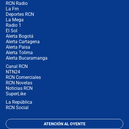
RCN Radio
Posesión de Abelardo De La Espriella
La Fm
en Cali: ¿qué pasará con los
congresistas del Pacto Histórico que
Deportes RCN
no asistirán?
La Mega
Radio 1
El Sol
Alerta Bogotá
Alerta Cartagena
Alerta Paisa
Alerta Tolima
Alerta Bucaramanga
Canal RCN
NTN24
RCN Comerciales
RCN Novelas
Noticias RCN
SuperLike
La República
RCN Social
ATENCIÓN AL OYENTE