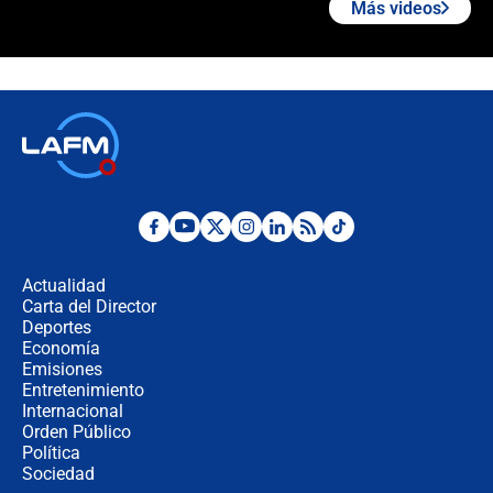
Más videos
¿La posesión de Abelardo De la
Espriella en Cali inicia la
descentralización en Colombia? Esto
respondió el alcalde Eder
Así será la posesión de Abelardo de
la Espriella este 7 de agosto:
cronograma oficial y detalles clave
Desde dermatitis hasta infecciones:
los riesgos de usar cascos de motos
de aplicaciones de transporte
Actualidad
Carta del Director
¿Cómo comprar dólares desde el
Deportes
celular? Requisitos, pasos y
Economía
recomendaciones
Emisiones
Entretenimiento
Internacional
Las seis de las 6 con Juan Lozano |
Orden Público
jueves 6 de agosto de 2026
Política
Sociedad