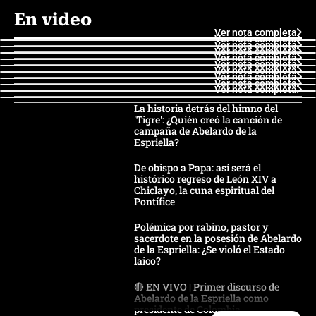
En video
Ver nota completa
Ver nota completa
Ver nota completa
Ver nota completa
Ver nota completa
Ver nota completa
Ver nota completa
Ver nota completa
Ver nota completa
Ver nota completa
La historia detrás del himno del
'Tigre': ¿Quién creó la canción de
campaña de Abelardo de la
Espriella?
De obispo a Papa: así será el
histórico regreso de León XIV a
Chiclayo, la cuna espiritual del
Pontífice
Polémica por rabino, pastor y
sacerdote en la posesión de Abelardo
de la Espriella: ¿Se violó el Estado
laico?
🔴 EN VIVO | Primer discurso de
Abelardo de la Espriella como
presidente de Colombia