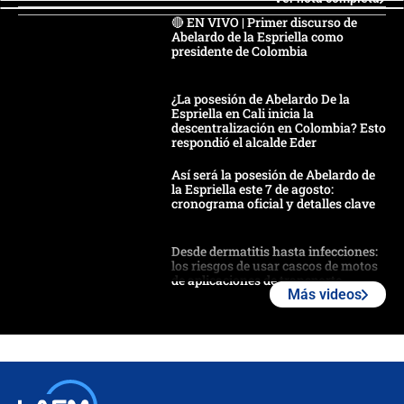
🔴 EN VIVO | Primer discurso de
Abelardo de la Espriella como
presidente de Colombia
¿La posesión de Abelardo De la
Espriella en Cali inicia la
descentralización en Colombia? Esto
respondió el alcalde Eder
Así será la posesión de Abelardo de
la Espriella este 7 de agosto:
cronograma oficial y detalles clave
Desde dermatitis hasta infecciones:
los riesgos de usar cascos de motos
de aplicaciones de transporte
Más videos
¿Cómo comprar dólares desde el
celular? Requisitos, pasos y
recomendaciones
Las seis de las 6 con Juan Lozano |