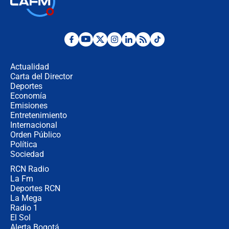
jueves 6 de agosto de 2026
Posesión de Abelardo De La Espriella
en Cali: ¿qué pasará con los
congresistas del Pacto Histórico que
Actualidad
no asistirán?
Carta del Director
Álvaro Uribe asistirá a la posesión y
Deportes
crece el pulso por la elección del
Economía
contralor
Emisiones
Entretenimiento
Internacional
🔴 EN VIVO | Noticiero La FM con
Orden Público
Juan Lozano - 6 de agosto de 2026
Política
Sociedad
RCN Radio
¿Por qué De la Espriella gobernará
La Fm
desde Barranquilla? Experto explica
la razón
Deportes RCN
La Mega
Radio 1
El Sol
Alerta Bogotá