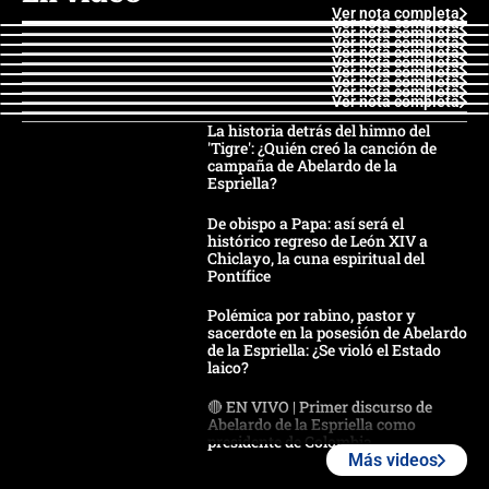
Ver nota completa
Ver nota completa
Ver nota completa
Ver nota completa
Ver nota completa
Ver nota completa
Ver nota completa
Ver nota completa
Ver nota completa
Ver nota completa
La historia detrás del himno del
'Tigre': ¿Quién creó la canción de
campaña de Abelardo de la
Espriella?
De obispo a Papa: así será el
histórico regreso de León XIV a
Chiclayo, la cuna espiritual del
Pontífice
Polémica por rabino, pastor y
sacerdote en la posesión de Abelardo
de la Espriella: ¿Se violó el Estado
laico?
🔴 EN VIVO | Primer discurso de
Abelardo de la Espriella como
presidente de Colombia
Más videos