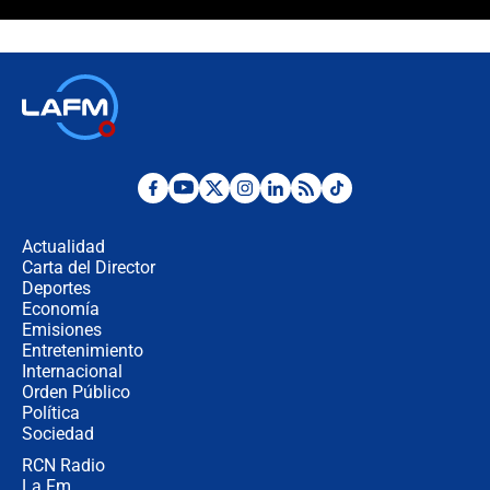
¿La posesión de Abelardo De la
Espriella en Cali inicia la
descentralización en Colombia? Esto
respondió el alcalde Eder
Así será la posesión de Abelardo de
la Espriella este 7 de agosto:
cronograma oficial y detalles clave
Desde dermatitis hasta infecciones:
los riesgos de usar cascos de motos
de aplicaciones de transporte
Actualidad
Carta del Director
¿Cómo comprar dólares desde el
Deportes
celular? Requisitos, pasos y
Economía
recomendaciones
Emisiones
Entretenimiento
Internacional
Las seis de las 6 con Juan Lozano |
Orden Público
jueves 6 de agosto de 2026
Política
Sociedad
RCN Radio
Posesión de Abelardo De La Espriella
La Fm
en Cali: ¿qué pasará con los