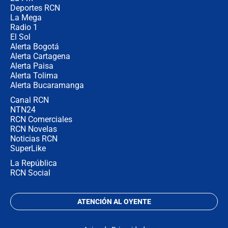
congresistas del Pacto Histórico que
Deportes RCN
no asistirán?
La Mega
Radio 1
El Sol
Alerta Bogotá
Alerta Cartagena
Alerta Paisa
Alerta Tolima
Alerta Bucaramanga
Canal RCN
NTN24
RCN Comerciales
RCN Novelas
Noticias RCN
SuperLike
La República
RCN Social
ATENCIÓN AL OYENTE