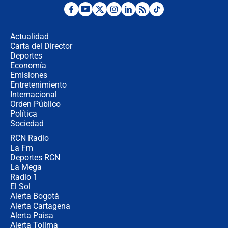
Posesión de Abelardo De La Espriella
en Cali: ¿qué pasará con los
congresistas del Pacto Histórico que
Actualidad
no asistirán?
Carta del Director
Álvaro Uribe asistirá a la posesión y
Deportes
crece el pulso por la elección del
Economía
contralor
Emisiones
Entretenimiento
Internacional
🔴 EN VIVO | Noticiero La FM con
Orden Público
Juan Lozano - 6 de agosto de 2026
Política
Sociedad
RCN Radio
¿Por qué De la Espriella gobernará
La Fm
desde Barranquilla? Experto explica
la razón
Deportes RCN
La Mega
Radio 1
El Sol
Alerta Bogotá
Alerta Cartagena
Alerta Paisa
Alerta Tolima