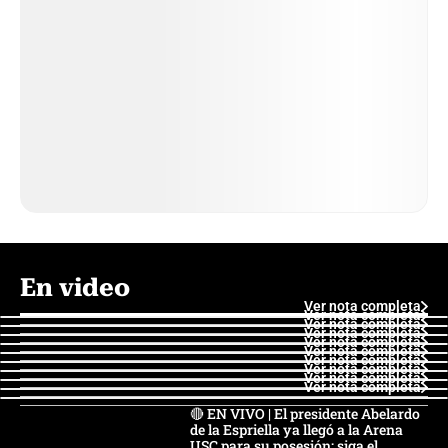
En video
Ver nota completa
Ver nota completa
Ver nota completa
Ver nota completa
Ver nota completa
Ver nota completa
Ver nota completa
Ver nota completa
Ver nota completa
Ver nota completa
🔴 EN VIVO | El presidente Abelardo
de la Espriella ya llegó a la Arena
USC para su posesión; siga el