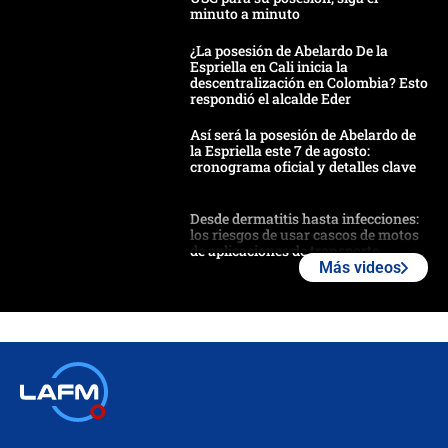
minuto a minuto
¿La posesión de Abelardo De la
Espriella en Cali inicia la
descentralización en Colombia? Esto
respondió el alcalde Eder
Así será la posesión de Abelardo de
la Espriella este 7 de agosto:
cronograma oficial y detalles clave
Desde dermatitis hasta infecciones:
los riesgos de usar cascos de motos
de aplicaciones de transporte
Más videos
¿Cómo comprar dólares desde el
celular? Requisitos, pasos y
recomendaciones
Las seis de las 6 con Juan Lozano |
jueves 6 de agosto de 2026