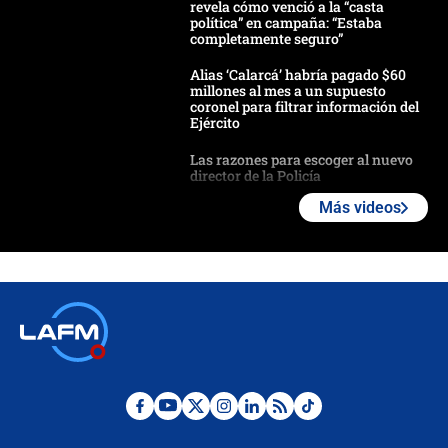
revela cómo venció a la “casta
política” en campaña: “Estaba
completamente seguro”
Alias ‘Calarcá’ habría pagado $60
millones al mes a un supuesto
coronel para filtrar información del
Ejército
Las razones para escoger al nuevo
director de la Policía
Más videos
"Prohibir es la salida fácil": ¿Qué
futuro les espera a las cabalgatas en
Colombia?
Ministro de Defensa no descarta el
uso de la UNDMO ante posibles
disturbios durante la posesión
"No hubo fraude ni posibilidad de
fraude": Auditoría respondió a
señalamientos de Petro sobre