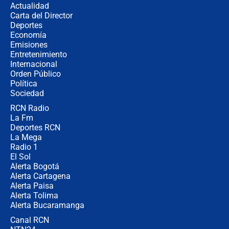
Actualidad
elección de Abelardo de La Espriella
Carta del Director
Tras su posesión, presidente De la
Deportes
Espriella empieza gira por regiones
Economía
donde perdió
Emisiones
Entretenimiento
Internacional
Las seis de las 6 con Juan Lozano |
Orden Público
miércoles 5 de agosto de 2026
Política
Sociedad
RCN Radio
🔴 EN VIVO | Noticiero La FM con
La Fm
Juan Lozano - 5 de agosto de 2026
Deportes RCN
La Mega
Radio 1
El Sol
Alerta Bogotá
Alerta Cartagena
Alerta Paisa
Alerta Tolima
Alerta Bucaramanga
Canal RCN