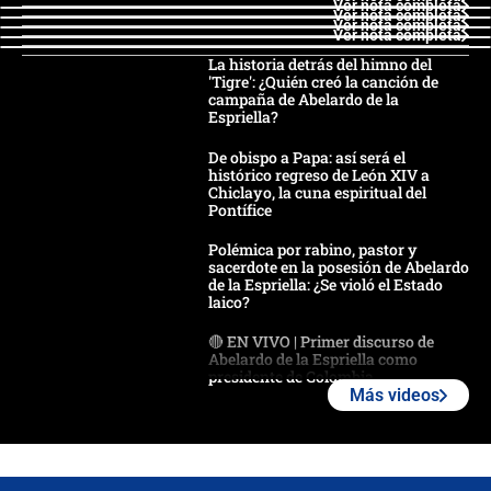
Ver nota completa
Ver nota completa
Ver nota completa
Ver nota completa
La historia detrás del himno del
'Tigre': ¿Quién creó la canción de
campaña de Abelardo de la
Espriella?
De obispo a Papa: así será el
histórico regreso de León XIV a
Chiclayo, la cuna espiritual del
Pontífice
Polémica por rabino, pastor y
sacerdote en la posesión de Abelardo
de la Espriella: ¿Se violó el Estado
laico?
🔴 EN VIVO | Primer discurso de
Abelardo de la Espriella como
presidente de Colombia
Más videos
¿La posesión de Abelardo De la
Espriella en Cali inicia la
descentralización en Colombia? Esto
respondió el alcalde Eder