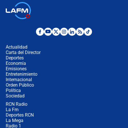
Así será la posesión de Abelardo de
la Espriella este 7 de agosto:
cronograma oficial y detalles clave
Desde dermatitis hasta infecciones:
los riesgos de usar cascos de motos
de aplicaciones de transporte
Actualidad
Carta del Director
¿Cómo comprar dólares desde el
Deportes
celular? Requisitos, pasos y
Economía
recomendaciones
Emisiones
Entretenimiento
Internacional
Las seis de las 6 con Juan Lozano |
Orden Público
jueves 6 de agosto de 2026
Política
Sociedad
RCN Radio
Posesión de Abelardo De La Espriella
La Fm
en Cali: ¿qué pasará con los
congresistas del Pacto Histórico que
Deportes RCN
no asistirán?
La Mega
Radio 1