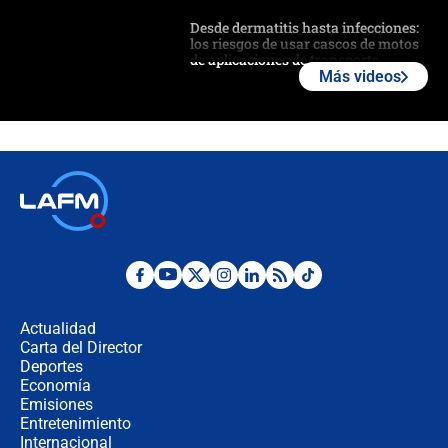
Desde dermatitis hasta infecciones:
los riesgos de usar cascos de motos
de aplicaciones de transporte
Más videos
¿Cómo comprar dólares desde el
celular? Requisitos, pasos y
recomendaciones
Las seis de las 6 con Juan Lozano |
jueves 6 de agosto de 2026
Posesión de Abelardo De La Espriella
en Cali: ¿qué pasará con los
congresistas del Pacto Histórico que
Actualidad
no asistirán?
Carta del Director
Álvaro Uribe asistirá a la posesión y
Deportes
crece el pulso por la elección del
Economía
contralor
Emisiones
Entretenimiento
Internacional