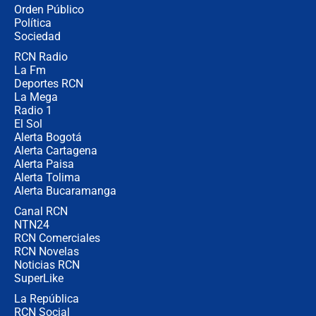
🔴 EN VIVO | Noticiero La FM con
Orden Público
Juan Lozano - 6 de agosto de 2026
Política
Sociedad
RCN Radio
¿Por qué De la Espriella gobernará
La Fm
desde Barranquilla? Experto explica
la razón
Deportes RCN
La Mega
Radio 1
El Sol
Alerta Bogotá
Alerta Cartagena
Alerta Paisa
Alerta Tolima
Alerta Bucaramanga
Canal RCN
NTN24
RCN Comerciales
RCN Novelas
Noticias RCN
SuperLike
La República
RCN Social