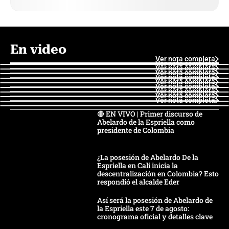
En video
Ver nota completa
Ver nota completa
Ver nota completa
Ver nota completa
Ver nota completa
Ver nota completa
Ver nota completa
Ver nota completa
Ver nota completa
Ver nota completa
🔴 EN VIVO | Primer discurso de
Abelardo de la Espriella como
presidente de Colombia
¿La posesión de Abelardo De la
Espriella en Cali inicia la
descentralización en Colombia? Esto
respondió el alcalde Eder
Así será la posesión de Abelardo de
la Espriella este 7 de agosto:
cronograma oficial y detalles clave