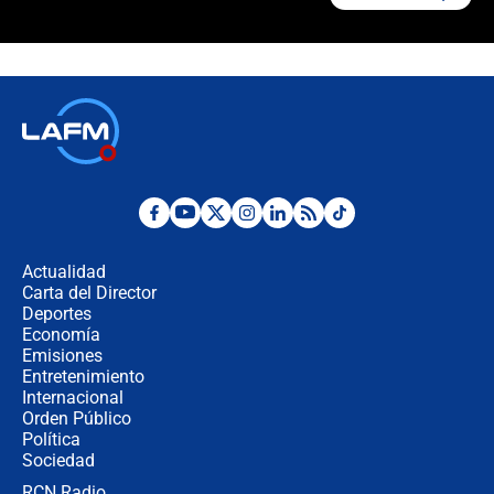
Álvaro Uribe asistirá a la posesión y
crece el pulso por la elección del
contralor
🔴 EN VIVO | Noticiero La FM con
Juan Lozano - 6 de agosto de 2026
¿Por qué De la Espriella gobernará
desde Barranquilla? Experto explica
la razón
Actualidad
Carta del Director
Estratega de Abelardo de la Espriella
Deportes
revela cómo venció a la “casta
Economía
política” en campaña: “Estaba
Emisiones
completamente seguro”
Entretenimiento
Internacional
Alias ‘Calarcá’ habría pagado $60
Orden Público
millones al mes a un supuesto
Política
coronel para filtrar información del
Ejército
Sociedad
RCN Radio