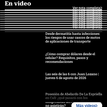
En video
Ver nota completa
Ver nota completa
Ver nota completa
Ver nota completa
Ver nota completa
Ver nota completa
Ver nota completa
Ver nota completa
Ver nota completa
Ver nota completa
Desde dermatitis hasta infecciones:
los riesgos de usar cascos de motos
de aplicaciones de transporte
¿Cómo comprar dólares desde el
celular? Requisitos, pasos y
recomendaciones
Las seis de las 6 con Juan Lozano |
jueves 6 de agosto de 2026
Posesión de Abelardo De La Espriella
en Cali: ¿qué pasará con los
congresistas del Pacto Histórico que
no asistirán?
Más videos