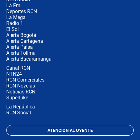
Las razones para escoger al nuevo
La Fm
director de la Policía
Deportes RCN
La Mega
Radio 1
El Sol
Alerta Bogotá
Alerta Cartagena
Alerta Paisa
Alerta Tolima
Alerta Bucaramanga
Canal RCN
NTN24
RCN Comerciales
RCN Novelas
Noticias RCN
SuperLike
La República
RCN Social
ATENCIÓN AL OYENTE