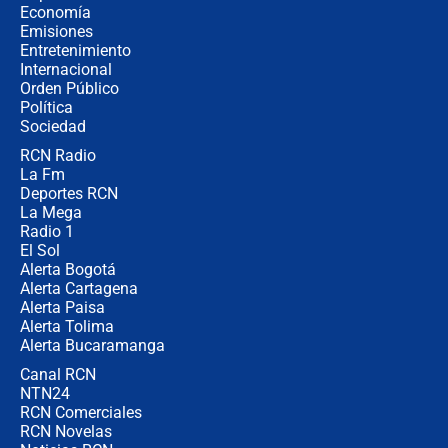
millones al mes a un supuesto
Economía
coronel para filtrar información del
Emisiones
Ejército
Entretenimiento
Internacional
Las razones para escoger al nuevo
Orden Público
director de la Policía
Política
Sociedad
RCN Radio
"Prohibir es la salida fácil": ¿Qué
La Fm
futuro les espera a las cabalgatas en
Colombia?
Deportes RCN
La Mega
Radio 1
El Sol
Alerta Bogotá
Alerta Cartagena
Alerta Paisa
Alerta Tolima
Alerta Bucaramanga
Canal RCN
NTN24
RCN Comerciales
RCN Novelas