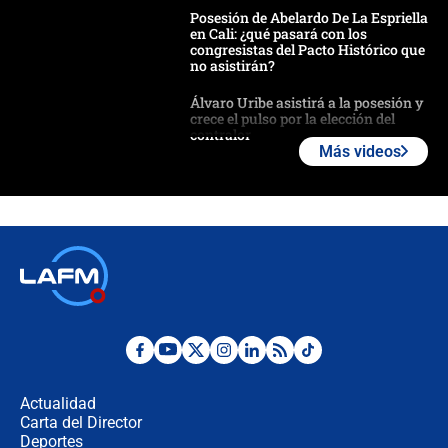
Posesión de Abelardo De La Espriella
en Cali: ¿qué pasará con los
congresistas del Pacto Histórico que
no asistirán?
Álvaro Uribe asistirá a la posesión y
crece el pulso por la elección del
contralor
Más videos
🔴 EN VIVO | Noticiero La FM con
Juan Lozano - 6 de agosto de 2026
¿Por qué De la Espriella gobernará
desde Barranquilla? Experto explica
la razón
Estratega de Abelardo de la Espriella
revela cómo venció a la “casta
política” en campaña: “Estaba
Actualidad
completamente seguro”
Carta del Director
Alias ‘Calarcá’ habría pagado $60
Deportes