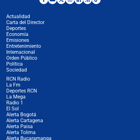
¿Por qué De la Espriella gobernará
desde Barranquilla? Experto explica
la razón
Actualidad
Carta del Director
Estratega de Abelardo de la Espriella
Deportes
revela cómo venció a la “casta
Economía
política” en campaña: “Estaba
Emisiones
completamente seguro”
Entretenimiento
Internacional
Alias ‘Calarcá’ habría pagado $60
Orden Público
millones al mes a un supuesto
Política
coronel para filtrar información del
Ejército
Sociedad
RCN Radio
Las razones para escoger al nuevo
La Fm
director de la Policía
Deportes RCN
La Mega
Radio 1
El Sol
Alerta Bogotá
Alerta Cartagena
Alerta Paisa
Alerta Tolima
Alerta Bucaramanga