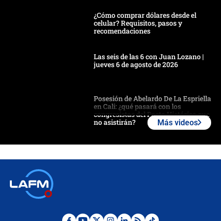
¿Cómo comprar dólares desde el
celular? Requisitos, pasos y
recomendaciones
Las seis de las 6 con Juan Lozano |
jueves 6 de agosto de 2026
Posesión de Abelardo De La Espriella
en Cali: ¿qué pasará con los
congresistas del Pacto Histórico que
no asistirán?
Más videos
Álvaro Uribe asistirá a la posesión y
crece el pulso por la elección del
contralor
🔴 EN VIVO | Noticiero La FM con
Juan Lozano - 6 de agosto de 2026