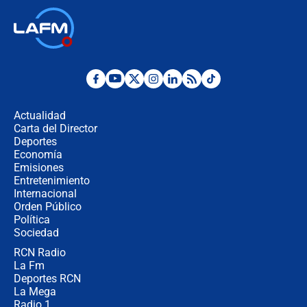
Así será la posesión de Abelardo de
la Espriella este 7 de agosto:
cronograma oficial y detalles clave
Desde dermatitis hasta infecciones:
los riesgos de usar cascos de motos
de aplicaciones de transporte
Actualidad
Carta del Director
¿Cómo comprar dólares desde el
Deportes
celular? Requisitos, pasos y
Economía
recomendaciones
Emisiones
Entretenimiento
Internacional
Las seis de las 6 con Juan Lozano |
Orden Público
jueves 6 de agosto de 2026
Política
Sociedad
RCN Radio
Posesión de Abelardo De La Espriella
La Fm
en Cali: ¿qué pasará con los
congresistas del Pacto Histórico que
Deportes RCN
no asistirán?
La Mega
Radio 1