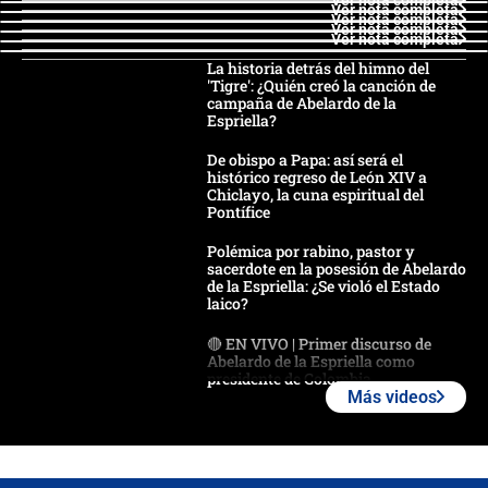
Ver nota completa
Ver nota completa
Ver nota completa
Ver nota completa
La historia detrás del himno del
'Tigre': ¿Quién creó la canción de
campaña de Abelardo de la
Espriella?
De obispo a Papa: así será el
histórico regreso de León XIV a
Chiclayo, la cuna espiritual del
Pontífice
Polémica por rabino, pastor y
sacerdote en la posesión de Abelardo
de la Espriella: ¿Se violó el Estado
laico?
🔴 EN VIVO | Primer discurso de
Abelardo de la Espriella como
presidente de Colombia
Más videos
¿La posesión de Abelardo De la
Espriella en Cali inicia la
descentralización en Colombia? Esto
respondió el alcalde Eder