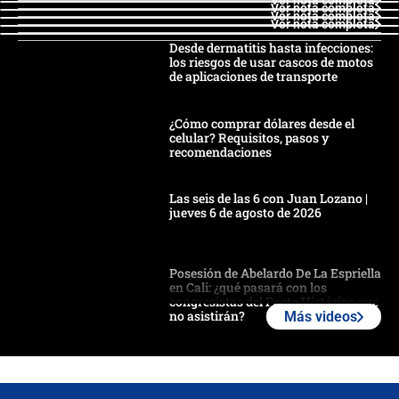
Ver nota completa
Ver nota completa
Ver nota completa
Ver nota completa
Desde dermatitis hasta infecciones:
los riesgos de usar cascos de motos
de aplicaciones de transporte
¿Cómo comprar dólares desde el
celular? Requisitos, pasos y
recomendaciones
Las seis de las 6 con Juan Lozano |
jueves 6 de agosto de 2026
Posesión de Abelardo De La Espriella
en Cali: ¿qué pasará con los
congresistas del Pacto Histórico que
no asistirán?
Más videos
Álvaro Uribe asistirá a la posesión y
crece el pulso por la elección del
contralor