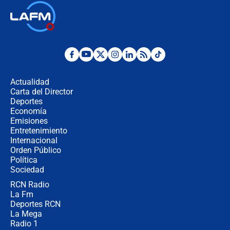
🔴 EN VIVO | Noticiero La FM con
Juan Lozano - 6 de agosto de 2026
¿Por qué De la Espriella gobernará
desde Barranquilla? Experto explica
la razón
Actualidad
Carta del Director
Estratega de Abelardo de la Espriella
Deportes
revela cómo venció a la “casta
Economía
política” en campaña: “Estaba
Emisiones
completamente seguro”
Entretenimiento
Internacional
Alias ‘Calarcá’ habría pagado $60
Orden Público
millones al mes a un supuesto
Política
coronel para filtrar información del
Ejército
Sociedad
RCN Radio
Las razones para escoger al nuevo
La Fm
director de la Policía
Deportes RCN
La Mega
Radio 1