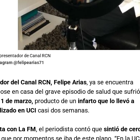
, presentador de Canal RCN
stagram @felipearias71
dor del Canal RCN, Felipe Arias
, ya se encuentra
ose en casa del grave episodio de salud que sufrió
1 de marzo,
producto de un
infarto que lo llevó a
alizado en UCI
casi dos semanas.
sta con La FM
, el periodista contó que
sintió de cer
 que por momentos se iba de este plano. “En la UC