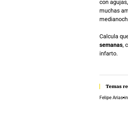
con agujas,
muchas ami
medianoch
Calcula qu
semanas
, 
infarto.
Temas re
Felipe Arias
i