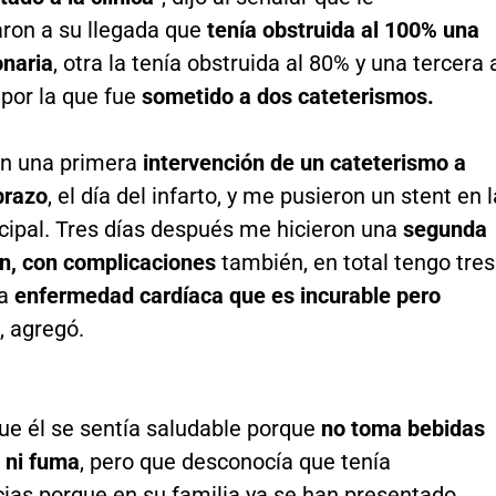
aron a su llegada que
tenía obstruida al 100% una
onaria
, otra la tenía obstruida al 80% y una tercera 
 por la que fue
sometido a dos cateterismos.
on una primera
intervención de un cateterismo a
brazo
, el día del infarto, y me pusieron un stent en l
ncipal. Tres días después me hicieron una
segunda
ón, con complicaciones
también, en total tengo tres
na
enfermedad cardíaca que es incurable pero
”, agregó.
e él se sentía saludable porque
no toma bebidas
 ni fuma
, pero que desconocía que tenía
cias porque en su familia ya se han presentado