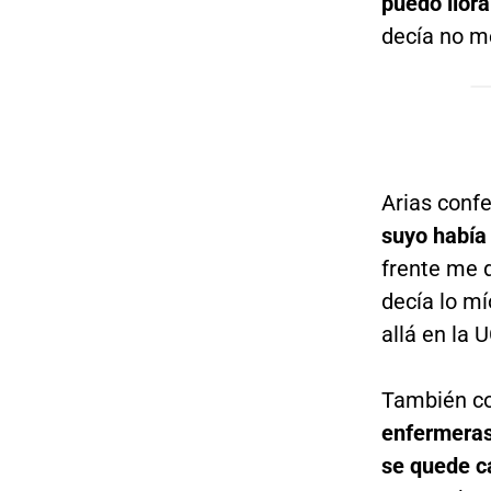
puedo llora
decía no me
Arias conf
suyo había
frente me 
decía lo mí
allá en la
También co
enfermeras
se quede ca