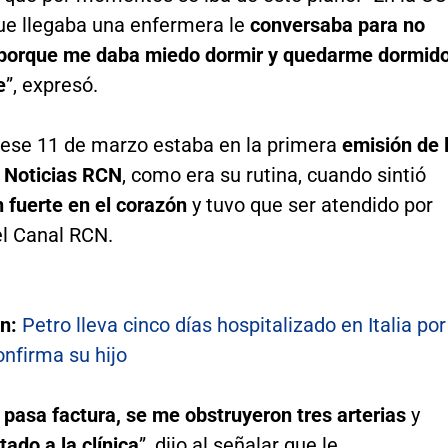
ue llegaba una enfermera le
conversaba para no
porque me daba miedo dormir y quedarme dormid
e
”, expresó.
 ese 11 de marzo estaba en la primera
emisión de 
 Noticias RCN
, como era su rutina, cuando sintió
n fuerte en el corazón
y tuvo que ser atendido por
l Canal RCN.
én:
Petro lleva cinco días hospitalizado en Italia por
onfirma su hijo
 pasa factura, se me obstruyeron tres arterias
y
tado a la clínica
”, dijo al señalar que le