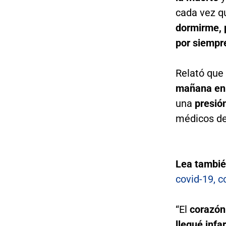
cada vez q
dormirme, 
por siempr
Relató que
mañana en
una
presió
médicos de
Lea tambi
covid-19, c
“El
corazón
llegué infar