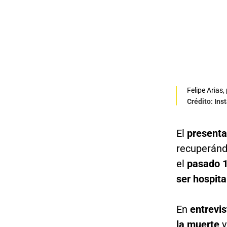
Felipe Arias
Crédito: In
El
presenta
recuperánd
el
pasado 1
ser hospit
En
entrevi
la muerte
y