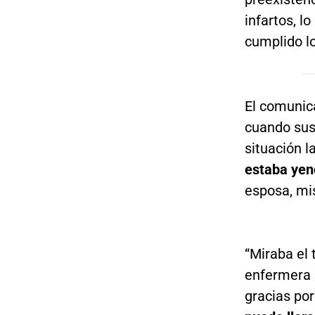
infartos, l
cumplido l
El comunic
cuando sus
situación l
estaba yen
esposa, mis 
“Miraba el 
enfermera l
gracias p