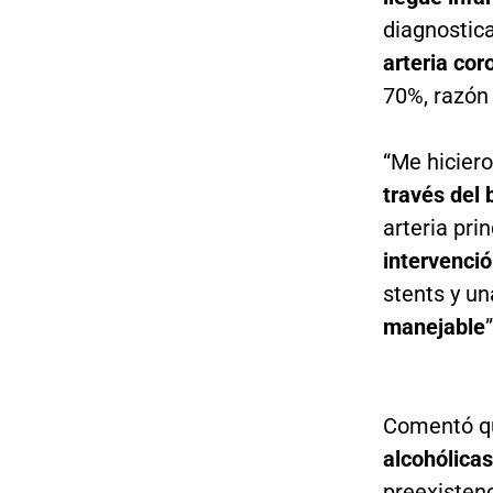
diagnostic
arteria cor
70%, razón
“Me hicier
través del 
arteria pri
intervenci
stents y u
manejable
Comentó qu
alcohólicas
preexisten