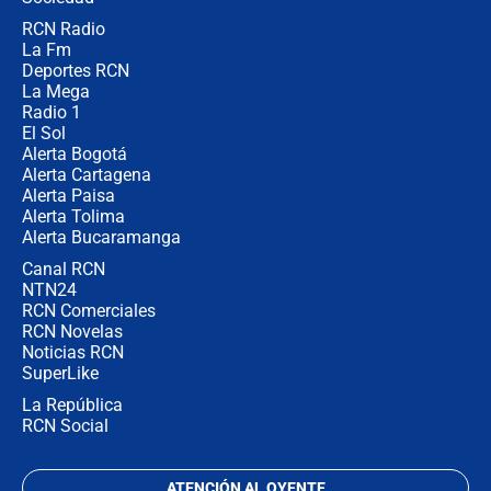
RCN Radio
Posesión de Abelardo De La Espriella
La Fm
en Cali: ¿qué pasará con los
congresistas del Pacto Histórico que
Deportes RCN
no asistirán?
La Mega
Radio 1
El Sol
Alerta Bogotá
Alerta Cartagena
Alerta Paisa
Alerta Tolima
Alerta Bucaramanga
Canal RCN
NTN24
RCN Comerciales
RCN Novelas
Noticias RCN
SuperLike
La República
RCN Social
ATENCIÓN AL OYENTE