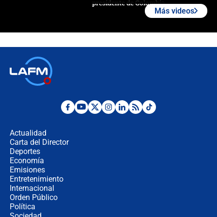
presidente de Colombia
Más videos
¿La posesión de Abelardo De la
Espriella en Cali inicia la
descentralización en Colombia? Esto
respondió el alcalde Eder
Así será la posesión de Abelardo de
la Espriella este 7 de agosto:
cronograma oficial y detalles clave
Desde dermatitis hasta infecciones:
los riesgos de usar cascos de motos
de aplicaciones de transporte
Actualidad
Carta del Director
¿Cómo comprar dólares desde el
Deportes
celular? Requisitos, pasos y
Economía
recomendaciones
Emisiones
Entretenimiento
Internacional
Las seis de las 6 con Juan Lozano |
Orden Público
jueves 6 de agosto de 2026
Política
Sociedad