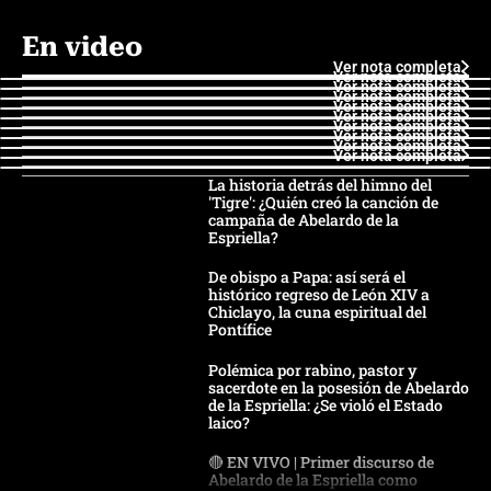
En video
Ver nota completa
Ver nota completa
Ver nota completa
Ver nota completa
Ver nota completa
Ver nota completa
Ver nota completa
Ver nota completa
Ver nota completa
Ver nota completa
La historia detrás del himno del
'Tigre': ¿Quién creó la canción de
campaña de Abelardo de la
Espriella?
De obispo a Papa: así será el
histórico regreso de León XIV a
Chiclayo, la cuna espiritual del
Pontífice
Polémica por rabino, pastor y
sacerdote en la posesión de Abelardo
de la Espriella: ¿Se violó el Estado
laico?
🔴 EN VIVO | Primer discurso de
Abelardo de la Espriella como