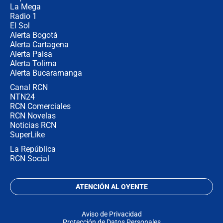
no asistirán?
La Mega
Radio 1
El Sol
Alerta Bogotá
Alerta Cartagena
Alerta Paisa
Alerta Tolima
Alerta Bucaramanga
Canal RCN
NTN24
RCN Comerciales
RCN Novelas
Noticias RCN
SuperLike
La República
RCN Social
ATENCIÓN AL OYENTE
Aviso de Privacidad
Protección de Datos Personales