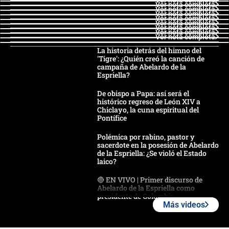
Ver nota completa
Ver nota completa
Ver nota completa
Ver nota completa
Ver nota completa
Ver nota completa
Ver nota completa
Ver nota completa
La historia detrás del himno del
'Tigre': ¿Quién creó la canción de
campaña de Abelardo de la
Espriella?
De obispo a Papa: así será el
histórico regreso de León XIV a
Chiclayo, la cuna espiritual del
Pontífice
Polémica por rabino, pastor y
sacerdote en la posesión de Abelardo
de la Espriella: ¿Se violó el Estado
laico?
🔴 EN VIVO | Primer discurso de
Abelardo de la Espriella como
presidente de Colombia
Más videos
¿La posesión de Abelardo De la