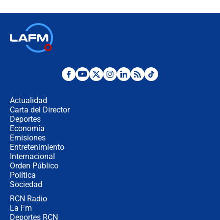
Espriella en Cali inicia la
descentralización en Colombia? Esto
respondió el alcalde Eder
Así será la posesión de Abelardo de
la Espriella este 7 de agosto:
cronograma oficial y detalles clave
Desde dermatitis hasta infecciones:
los riesgos de usar cascos de motos
de aplicaciones de transporte
Actualidad
Carta del Director
¿Cómo comprar dólares desde el
Deportes
celular? Requisitos, pasos y
Economía
recomendaciones
Emisiones
Entretenimiento
Internacional
Las seis de las 6 con Juan Lozano |
Orden Público
jueves 6 de agosto de 2026
Política
Sociedad
RCN Radio
Posesión de Abelardo De La Espriella
La Fm
en Cali: ¿qué pasará con los
congresistas del Pacto Histórico que
Deportes RCN