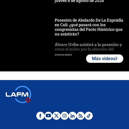
jueves 6 de agosto de 2026
Posesión de Abelardo De La Espriella
en Cali: ¿qué pasará con los
congresistas del Pacto Histórico que
no asistirán?
Álvaro Uribe asistirá a la posesión y
crece el pulso por la elección del
contralor
Más videos
🔴 EN VIVO | Noticiero La FM con
Juan Lozano - 6 de agosto de 2026
¿Por qué De la Espriella gobernará
desde Barranquilla? Experto explica
la razón
Estratega de Abelardo de la Espriella
revela cómo venció a la “casta
política” en campaña: “Estaba