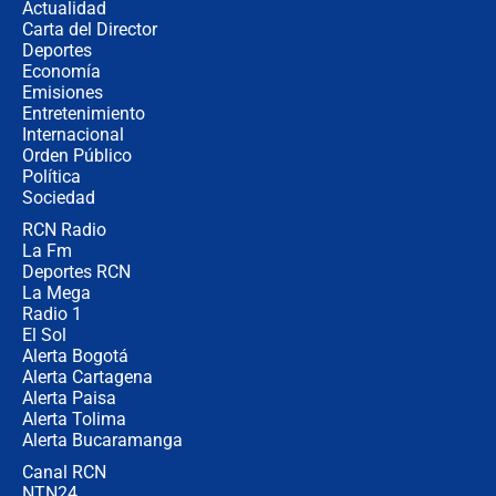
Actualidad
completamente seguro”
Carta del Director
Alias ‘Calarcá’ habría pagado $60
Deportes
millones al mes a un supuesto
Economía
coronel para filtrar información del
Emisiones
Ejército
Entretenimiento
Internacional
Las razones para escoger al nuevo
Orden Público
director de la Policía
Política
Sociedad
RCN Radio
"Prohibir es la salida fácil": ¿Qué
La Fm
futuro les espera a las cabalgatas en
Colombia?
Deportes RCN
La Mega
Radio 1
El Sol
Alerta Bogotá
Alerta Cartagena
Alerta Paisa
Alerta Tolima
Alerta Bucaramanga
Canal RCN
NTN24