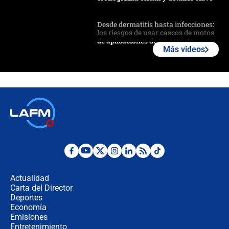
Desde dermatitis hasta infecciones:
los riesgos de usar cascos de motos
de aplicaciones de transporte
Más videos
¿Cómo comprar dólares desde el
celular? Requisitos, pasos y
recomendaciones
Las seis de las 6 con Juan Lozano |
jueves 6 de agosto de 2026
Posesión de Abelardo De La Espriella
en Cali: ¿qué pasará con los
congresistas del Pacto Histórico que
Actualidad
no asistirán?
Carta del Director
Álvaro Uribe asistirá a la posesión y
Deportes
crece el pulso por la elección del
Economía
contralor
Emisiones
Entretenimiento