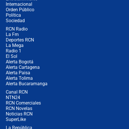
Internacional
🔴 EN VIVO | Noticiero La FM con
Orden Público
Juan Lozano - 6 de agosto de 2026
Política
Sociedad
RCN Radio
¿Por qué De la Espriella gobernará
La Fm
desde Barranquilla? Experto explica
la razón
Deportes RCN
La Mega
Radio 1
El Sol
Alerta Bogotá
Alerta Cartagena
Alerta Paisa
Alerta Tolima
Alerta Bucaramanga
Canal RCN
NTN24
RCN Comerciales
RCN Novelas
Noticias RCN
SuperLike
La República