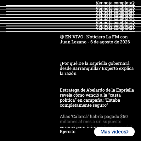
Ver nota completa
Ver nota completa
Ver nota completa
Ver nota completa
Ver nota completa
Ver nota completa
Ver nota completa
Ver nota completa
Ver nota completa
Ver nota completa
🔴 EN VIVO | Noticiero La FM con
Juan Lozano - 6 de agosto de 2026
¿Por qué De la Espriella gobernará
desde Barranquilla? Experto explica
la razón
Estratega de Abelardo de la Espriella
revela cómo venció a la “casta
política” en campaña: “Estaba
completamente seguro”
Alias ‘Calarcá’ habría pagado $60
millones al mes a un supuesto
coronel para filtrar información del
Ejército
Más videos