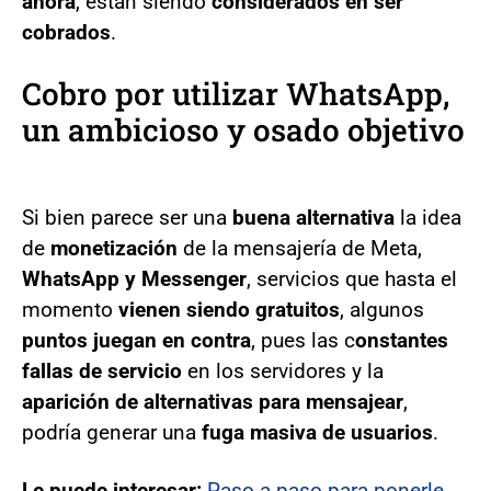
ahora
, están siendo
considerados en ser
cobrados
.
Cobro por utilizar WhatsApp,
un ambicioso y osado objetivo
Si bien parece ser una
buena alternativa
la idea
de
monetización
de la mensajería de Meta,
WhatsApp y Messenger
, servicios que hasta el
momento
vienen siendo gratuitos
, algunos
puntos juegan en contra
, pues las c
onstantes
fallas de servicio
en los servidores y la
aparición de alternativas para mensajear
,
podría generar una
fuga masiva de usuarios
.
Le puede interesar:
Paso a paso para ponerle