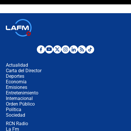
Las razones para escoger al nuevo
director de la Policía
"Prohibir es la salida fácil": ¿Qué
futuro les espera a las cabalgatas en
Colombia?
Ministro de Defensa no descarta el
uso de la UNDMO ante posibles
disturbios durante la posesión
Actualidad
Carta del Director
"No hubo fraude ni posibilidad de
Deportes
fraude": Auditoría respondió a
Economía
señalamientos de Petro sobre
Emisiones
elección de Abelardo de La Espriella
Entretenimiento
Internacional
Tras su posesión, presidente De la
Orden Público
Espriella empieza gira por regiones
Política
donde perdió
Sociedad
RCN Radio
Las seis de las 6 con Juan Lozano |
La Fm
miércoles 5 de agosto de 2026