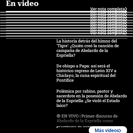
En video
Ver nota completa
Ver nota completa
Ver nota completa
Ver nota completa
Ver nota completa
Ver nota completa
Ver nota completa
Ver nota completa
Ver nota completa
Ver nota completa
La historia detrás del himno del
'Tigre': ¿Quién creó la canción de
campaña de Abelardo de la
Espriella?
De obispo a Papa: así será el
histórico regreso de León XIV a
Chiclayo, la cuna espiritual del
Pontífice
Polémica por rabino, pastor y
sacerdote en la posesión de Abelardo
de la Espriella: ¿Se violó el Estado
laico?
🔴 EN VIVO | Primer discurso de
Abelardo de la Espriella como
presidente de Colombia
Más videos