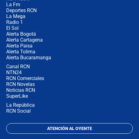
Posesión de Abelardo De La Espriella
La Fm
en Cali: ¿qué pasará con los
congresistas del Pacto Histórico que
Deportes RCN
no asistirán?
La Mega
Radio 1
El Sol
Alerta Bogotá
Alerta Cartagena
Alerta Paisa
Alerta Tolima
Alerta Bucaramanga
Canal RCN
NTN24
RCN Comerciales
RCN Novelas
Noticias RCN
SuperLike
La República
RCN Social
ATENCIÓN AL OYENTE