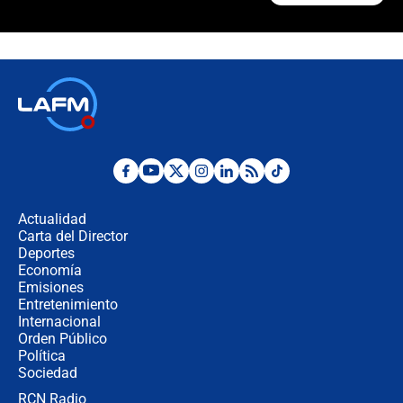
¿La posesión de Abelardo De la
Espriella en Cali inicia la
descentralización en Colombia? Esto
respondió el alcalde Eder
Así será la posesión de Abelardo de
la Espriella este 7 de agosto:
cronograma oficial y detalles clave
Desde dermatitis hasta infecciones:
los riesgos de usar cascos de motos
de aplicaciones de transporte
Actualidad
Carta del Director
¿Cómo comprar dólares desde el
Deportes
celular? Requisitos, pasos y
Economía
recomendaciones
Emisiones
Entretenimiento
Internacional
Las seis de las 6 con Juan Lozano |
Orden Público
jueves 6 de agosto de 2026
Política
Sociedad
RCN Radio