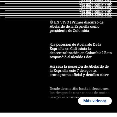
Ver nota completa
Ver nota completa
Ver nota completa
Ver nota completa
Ver nota completa
Ver nota completa
Ver nota completa
🔴 EN VIVO | Primer discurso de
Abelardo de la Espriella como
presidente de Colombia
¿La posesión de Abelardo De la
Espriella en Cali inicia la
descentralización en Colombia? Esto
respondió el alcalde Eder
Así será la posesión de Abelardo de
la Espriella este 7 de agosto:
cronograma oficial y detalles clave
Desde dermatitis hasta infecciones:
los riesgos de usar cascos de motos
de aplicaciones de transporte
Más videos
¿Cómo comprar dólares desde el
celular? Requisitos, pasos y