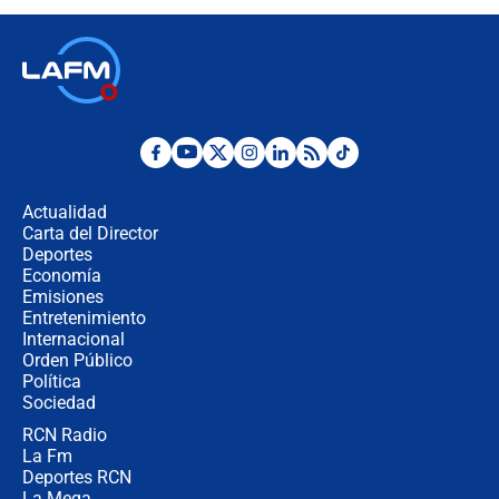
recomendaciones
Las seis de las 6 con Juan Lozano |
jueves 6 de agosto de 2026
Posesión de Abelardo De La Espriella
en Cali: ¿qué pasará con los
congresistas del Pacto Histórico que
Actualidad
no asistirán?
Carta del Director
Álvaro Uribe asistirá a la posesión y
Deportes
crece el pulso por la elección del
Economía
contralor
Emisiones
Entretenimiento
Internacional
🔴 EN VIVO | Noticiero La FM con
Orden Público
Juan Lozano - 6 de agosto de 2026
Política
Sociedad
RCN Radio
¿Por qué De la Espriella gobernará
La Fm
desde Barranquilla? Experto explica
la razón
Deportes RCN
La Mega