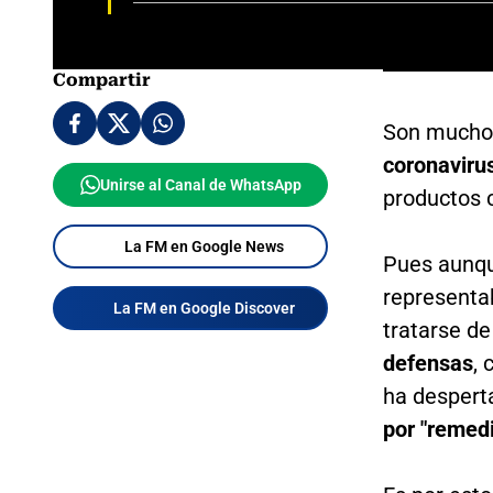
Compartir
Son mucho
coronaviru
Unirse al Canal de WhatsApp
productos 
La FM en Google News
Pues aunque
representa
La FM en Google Discover
tratarse d
defensas
,
ha despert
por "remed