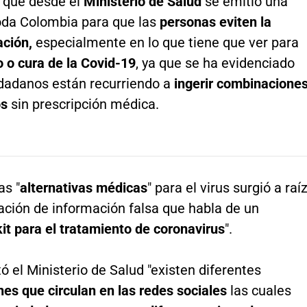
o que desde el
Ministerio de Salud
se emitió una
toda Colombia para que las
personas eviten la
ación,
especialmente en lo que tiene que ver para
 o cura de la Covid-19
, ya que se ha evidenciado
udadanos están recurriendo a
ingerir combinacione
os
sin prescripción médica.
as "
alternativas médicas
" para el virus surgió a raí
lación de información falsa que habla de un
kit para el tratamiento de coronavirus
".
ó el Ministerio de Salud "existen diferentes
es que circulan en las redes sociales
las cuales