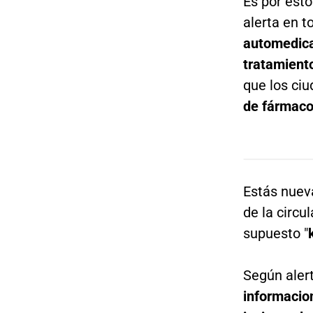
Es por est
alerta en 
automedic
tratamiento
que los ci
de fármac
Estás nuev
de la circu
supuesto "
Según alert
informacion