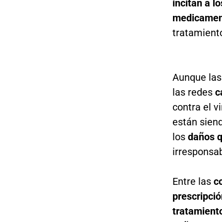
incitan a l
medicamen
tratamiento
Aunque las
las redes
c
contra el v
están sien
los
daños q
irresponsa
Entre las
c
prescripci
tratamient