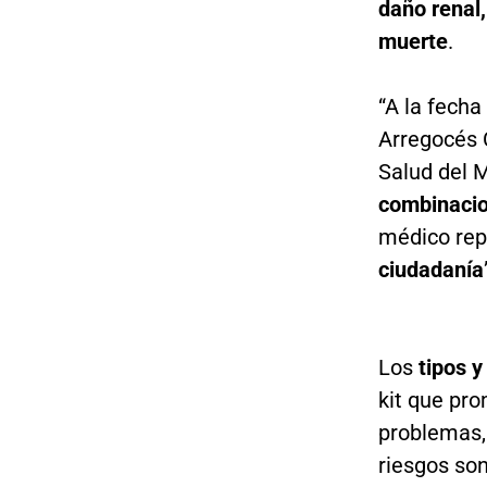
daño renal,
muerte
.
“A la fecha
Arregocés 
Salud del M
combinaci
médico rep
ciudadanía
Los
tipos y
kit que pr
problemas, 
riesgos so