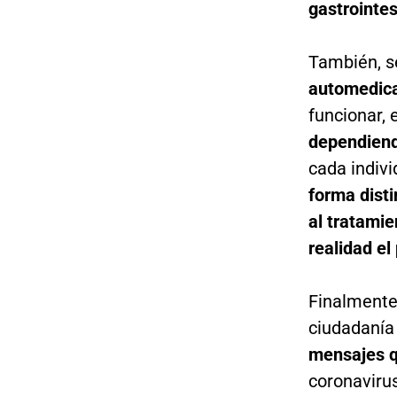
gastrointe
También, s
automedic
funcionar, 
dependiend
cada indivi
forma disti
al tratamie
realidad el
Finalmente 
ciudadanía
mensajes 
coronavirus