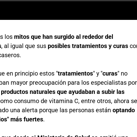
s los
mitos que han surgido al rededor del
s
, al igual que sus
posibles tratamientos y curas
co
caseros.
 en principio estos "
tratamientos
" y "
curas
" no
ban mayor preocupación para los especialistas por
e
productos naturales que ayudaban a subir las
 como consumo de vitamina C, entre otros, ahora s
ado una alerta porque las personas están
optando
ios" más fuertes
.