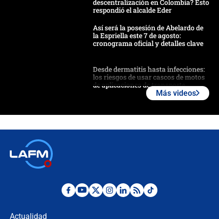
descentralización en Colombia? Esto
respondió el alcalde Eder
Así será la posesión de Abelardo de
la Espriella este 7 de agosto:
cronograma oficial y detalles clave
Desde dermatitis hasta infecciones:
los riesgos de usar cascos de motos
de aplicaciones de transporte
Más videos
¿Cómo comprar dólares desde el
celular? Requisitos, pasos y
recomendaciones
Las seis de las 6 con Juan Lozano |
jueves 6 de agosto de 2026
Posesión de Abelardo De La Espriella
en Cali: ¿qué pasará con los
congresistas del Pacto Histórico que
Actualidad
no asistirán?