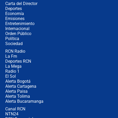
Carta del Director
Álvaro Uribe asistirá a la posesión y
Deportes
crece el pulso por la elección del
Economía
contralor
Emisiones
Entretenimiento
Internacional
🔴 EN VIVO | Noticiero La FM con
Orden Público
Juan Lozano - 6 de agosto de 2026
Política
Sociedad
RCN Radio
¿Por qué De la Espriella gobernará
La Fm
desde Barranquilla? Experto explica
la razón
Deportes RCN
La Mega
Radio 1
El Sol
Alerta Bogotá
Alerta Cartagena
Alerta Paisa
Alerta Tolima
Alerta Bucaramanga
Canal RCN
NTN24