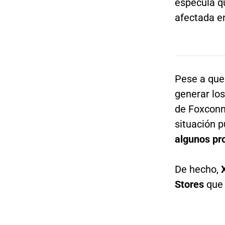
especula q
afectada e
Pese a que
generar los
de Foxconn
situación 
algunos pr
De hecho,
Stores
que 