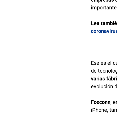
importante
Lea tambi
coronaviru
Ese es el 
de tecnolog
varias fábr
evolución d
Foxconn
, 
iPhone, tam