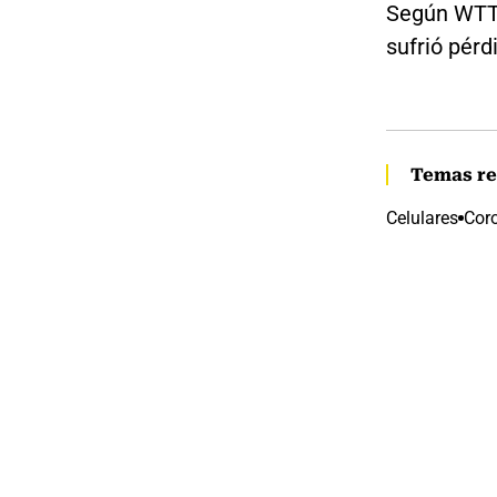
Según WTTC
sufrió pér
Temas re
Celulares
Cor