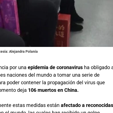
tesía: Alejandra Polanía
cia por una
epidemia de coronavirus
ha obligado 
ntes naciones del mundo a tomar una serie de
ra poder contener la propagación del virus que
momento deja
106 muertos en China.
mente estas medidas están
afectado a reconocida
en el mundo, las cuales han recibido un golpe