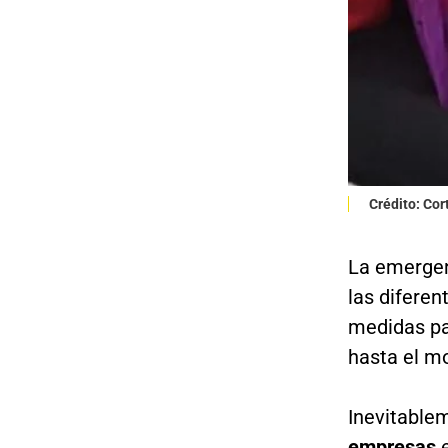
Crédito: Cor
La emergen
las difere
medidas pa
hasta el 
Inevitable
empresas