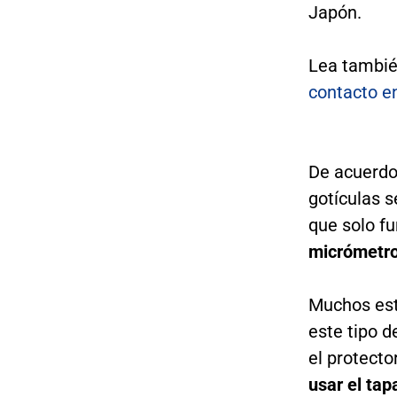
Japón.
Lea tambi
contacto e
De acuerdo
gotículas s
que solo fu
micrómetr
Muchos est
este tipo 
el protecto
usar el ta