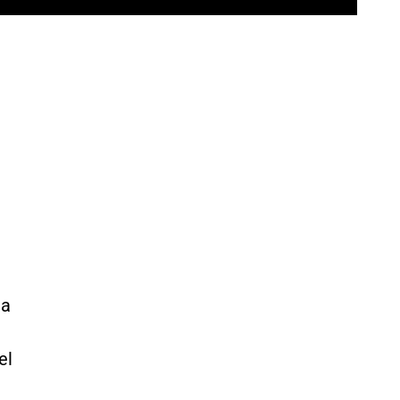
na
el