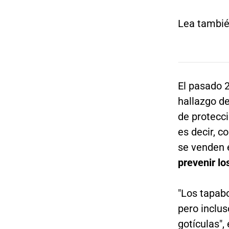
Lea tambi
El pasado 
hallazgo d
de protecci
es decir, 
se venden 
prevenir lo
"Los tapab
pero inclus
gotículas", 