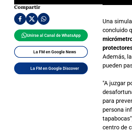
Compartir
Una simula
concluido 
Unirse al Canal de WhatsApp
micrómetros
protectores
La FM en Google News
Además, la
pueden pas
La FM en Google Discover
"A juzgar p
desafortuna
para preven
persona in
tapabocas",
centro de 