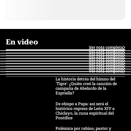
En video
Ver nota completa
Ver nota completa
Ver nota completa
Ver nota completa
Ver nota completa
Ver nota completa
Ver nota completa
Ver nota completa
Ver nota completa
Ver nota completa
La historia detrás del himno del
'Tigre': ¿Quién creó la canción de
campaña de Abelardo de la
Espriella?
De obispo a Papa: así será el
histórico regreso de León XIV a
Chiclayo, la cuna espiritual del
Pontífice
Polémica por rabino, pastor y