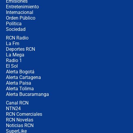
Emisiones
Entretenimiento
Internacional
Las seis de las 6 con Juan Lozano |
Orden Público
jueves 6 de agosto de 2026
Política
Sociedad
RCN Radio
Posesión de Abelardo De La Espriella
La Fm
en Cali: ¿qué pasará con los
congresistas del Pacto Histórico que
Deportes RCN
no asistirán?
La Mega
Radio 1
El Sol
Alerta Bogotá
Alerta Cartagena
Alerta Paisa
Alerta Tolima
Alerta Bucaramanga
Canal RCN
NTN24
RCN Comerciales
RCN Novelas
Noticias RCN
SuperLike