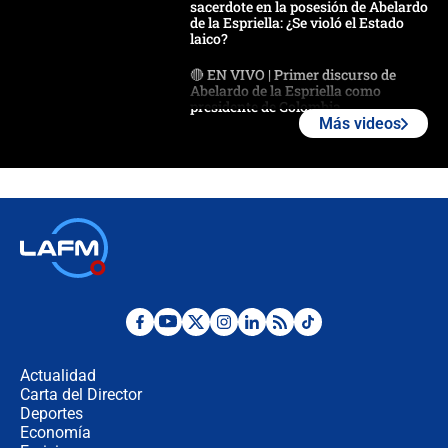
sacerdote en la posesión de Abelardo
de la Espriella: ¿Se violó el Estado
laico?
🔴 EN VIVO | Primer discurso de
Abelardo de la Espriella como
presidente de Colombia
Más videos
¿La posesión de Abelardo De la
Espriella en Cali inicia la
descentralización en Colombia? Esto
respondió el alcalde Eder
Así será la posesión de Abelardo de
la Espriella este 7 de agosto:
cronograma oficial y detalles clave
Desde dermatitis hasta infecciones:
los riesgos de usar cascos de motos
de aplicaciones de transporte
Actualidad
Carta del Director
¿Cómo comprar dólares desde el
Deportes
celular? Requisitos, pasos y
Economía
recomendaciones