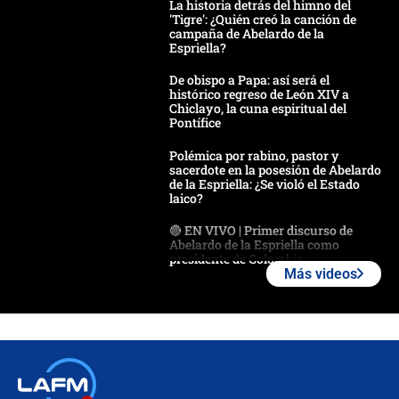
La historia detrás del himno del
'Tigre': ¿Quién creó la canción de
campaña de Abelardo de la
Espriella?
De obispo a Papa: así será el
histórico regreso de León XIV a
Chiclayo, la cuna espiritual del
Pontífice
Polémica por rabino, pastor y
sacerdote en la posesión de Abelardo
de la Espriella: ¿Se violó el Estado
laico?
🔴 EN VIVO | Primer discurso de
Abelardo de la Espriella como
presidente de Colombia
Más videos
¿La posesión de Abelardo De la
Espriella en Cali inicia la
descentralización en Colombia? Esto
respondió el alcalde Eder
Así será la posesión de Abelardo de
la Espriella este 7 de agosto: