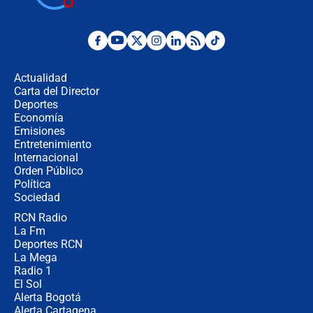
cronograma oficial y detalles clave
Desde dermatitis hasta infecciones:
los riesgos de usar cascos de motos
de aplicaciones de transporte
Actualidad
Carta del Director
¿Cómo comprar dólares desde el
Deportes
celular? Requisitos, pasos y
Economía
recomendaciones
Emisiones
Entretenimiento
Internacional
Las seis de las 6 con Juan Lozano |
Orden Público
jueves 6 de agosto de 2026
Política
Sociedad
RCN Radio
Posesión de Abelardo De La Espriella
La Fm
en Cali: ¿qué pasará con los
congresistas del Pacto Histórico que
Deportes RCN
no asistirán?
La Mega
Radio 1
El Sol
Alerta Bogotá
Alerta Cartagena