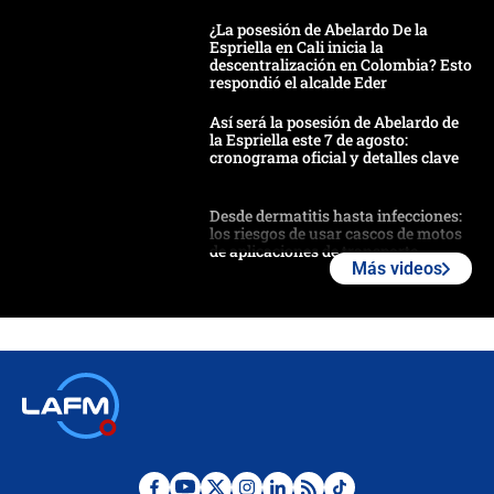
¿La posesión de Abelardo De la
Espriella en Cali inicia la
descentralización en Colombia? Esto
respondió el alcalde Eder
Así será la posesión de Abelardo de
la Espriella este 7 de agosto:
cronograma oficial y detalles clave
Desde dermatitis hasta infecciones:
los riesgos de usar cascos de motos
de aplicaciones de transporte
Más videos
¿Cómo comprar dólares desde el
celular? Requisitos, pasos y
recomendaciones
Las seis de las 6 con Juan Lozano |
jueves 6 de agosto de 2026