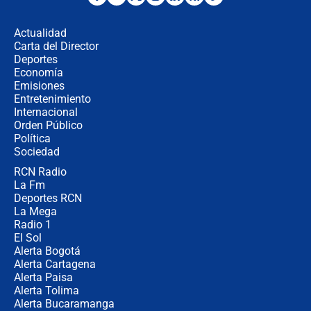
Posesión de Abelardo De La Espriella
en Cali: ¿qué pasará con los
congresistas del Pacto Histórico que
Actualidad
no asistirán?
Carta del Director
Álvaro Uribe asistirá a la posesión y
Deportes
crece el pulso por la elección del
Economía
contralor
Emisiones
Entretenimiento
Internacional
🔴 EN VIVO | Noticiero La FM con
Orden Público
Juan Lozano - 6 de agosto de 2026
Política
Sociedad
RCN Radio
¿Por qué De la Espriella gobernará
La Fm
desde Barranquilla? Experto explica
la razón
Deportes RCN
La Mega
Radio 1
El Sol
Alerta Bogotá
Alerta Cartagena
Alerta Paisa
Alerta Tolima
Alerta Bucaramanga