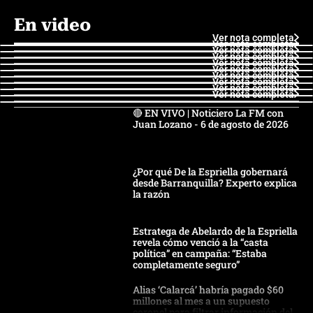
En video
Ver nota completa
Ver nota completa
Ver nota completa
Ver nota completa
Ver nota completa
Ver nota completa
Ver nota completa
Ver nota completa
Ver nota completa
Ver nota completa
🔴 EN VIVO | Noticiero La FM con
Juan Lozano - 6 de agosto de 2026
¿Por qué De la Espriella gobernará
desde Barranquilla? Experto explica
la razón
Estratega de Abelardo de la Espriella
revela cómo venció a la “casta
política” en campaña: “Estaba
completamente seguro”
Alias ‘Calarcá’ habría pagado $60
millones al mes a un supuesto
coronel para filtrar información del