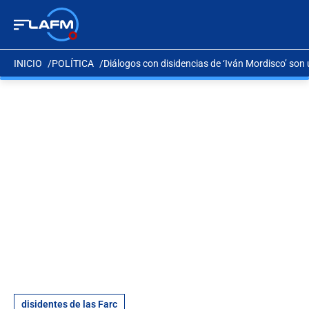
INICIO
POLÍTICA
Diálogos con disidencias de ‘Iván Mordisco’ son 
disidentes de las Farc