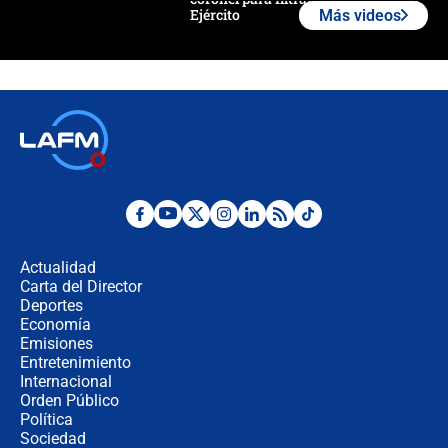
Ejército
Más videos
Las razones para escoger al nuevo
director de la Policía
"Prohibir es la salida fácil": ¿Qué
futuro les espera a las cabalgatas en
Colombia?
Ministro de Defensa no descarta el
uso de la UNDMO ante posibles
disturbios durante la posesión
Actualidad
Carta del Director
"No hubo fraude ni posibilidad de
Deportes
fraude": Auditoría respondió a
Economía
señalamientos de Petro sobre
Emisiones
elección de Abelardo de La Espriella
Entretenimiento
Internacional
Tras su posesión, presidente De la
Orden Público
Espriella empieza gira por regiones
Política
donde perdió
Sociedad