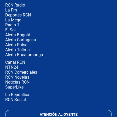
RCN Radio
Las seis de las 6 con Juan Lozano |
La Fm
miércoles 5 de agosto de 2026
Deportes RCN
La Mega
Radio 1
El Sol
Alerta Bogotá
Alerta Cartagena
Alerta Paisa
Alerta Tolima
Alerta Bucaramanga
Canal RCN
NTN24
RCN Comerciales
RCN Novelas
Noticias RCN
SuperLike
La República
RCN Social
ATENCIÓN AL OYENTE