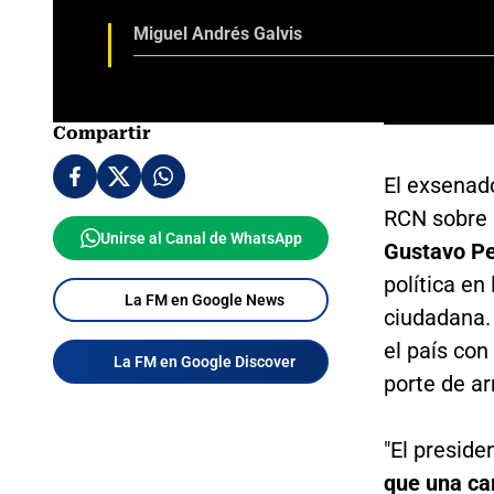
Miguel Andrés Galvis
Compartir
El exsenad
RCN sobre 
Unirse al Canal de WhatsApp
Gustavo Pe
política en
La FM en Google News
ciudadana.
el país con
La FM en Google Discover
porte de a
"El preside
que una ca