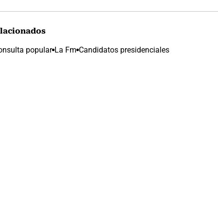
lacionados
onsulta popular
La Fm
Candidatos presidenciales