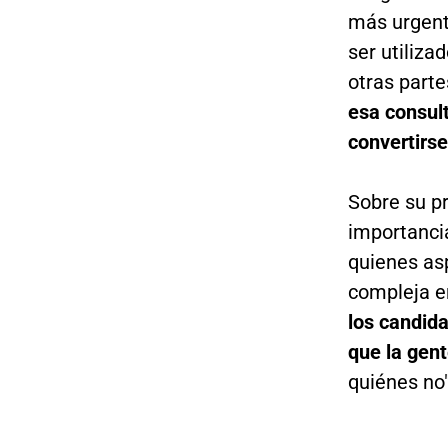
más urgent
ser utiliza
otras parte
esa consul
convertirse
Sobre su pr
importanci
quienes asp
compleja 
los candida
que la gen
quiénes no"