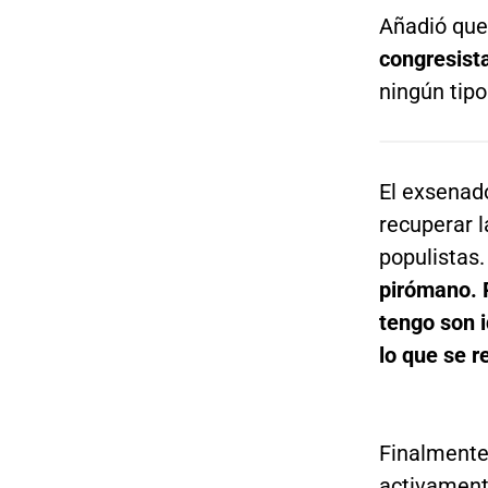
Añadió que
congresist
ningún tipo
El exsenad
recuperar l
populistas. 
pirómano. 
tengo son 
lo que se r
Finalmente
activamente