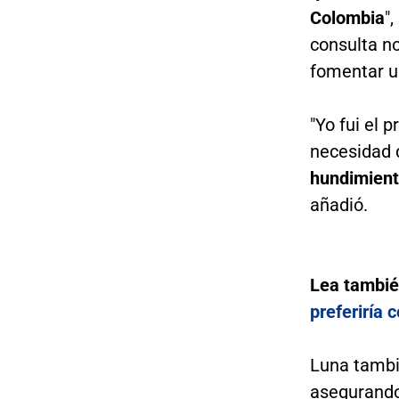
Colombia
"
consulta no
fomentar un
"Yo fui el 
necesidad 
hundimiento
añadió.
Lea tambi
preferiría 
Luna tambié
asegurando