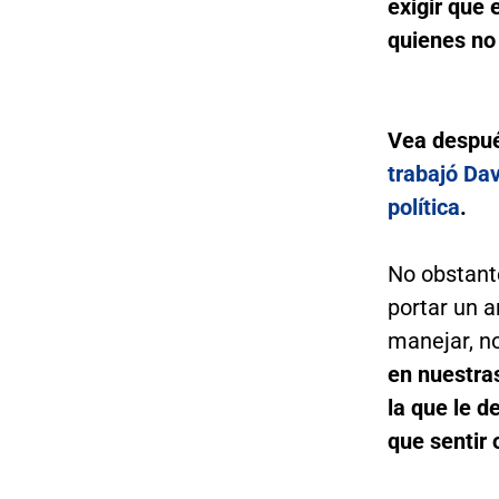
exigir que 
quienes no
Vea despu
trabajó Dav
política
.
No obstante
portar un a
manejar, n
en nuestras
la que le 
que sentir 